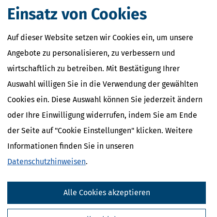
Erbschaftssteuer sowie Schenkungssteuer.
Einsatz von Cookies
Unsere Software zur Erbschaftsteuer und Erbschaftssteuererklärung
kann dabei helfen, den Erbschaftsprozess zu vereinfachen und mit
Hilfe von vorbereiteten Vollmachten und Erklärungen zu
Auf dieser Website setzen wir Cookies ein, um unsere
beschleunigen. Sie hilft Erblassern, dass alle erforderlichen
Angebote zu personalisieren, zu verbessern und
Unterlagen und Informationen zu Grundstücken, Immobilien,
Unternehmen, Vermögen und Erben schnell und einfach gesammelt
wirtschaftlich zu betreiben. Mit Bestätigung Ihrer
werden, und dass diese in einem strukturierten und übersichtlichen
Auswahl willigen Sie in die Verwendung der gewählten
Format vorliegen.
Cookies ein. Diese Auswahl können Sie jederzeit ändern
oder Ihre Einwilligung widerrufen, indem Sie am Ende
der Seite auf "Cookie Einstellungen" klicken. Weitere
Informationen finden Sie in unseren
Datenschutzhinweisen
.
Alle Cookies akzeptieren