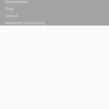
Steuerwelten
Shop
Service
Newsletter-Anmeldung
Alle News
Steuererklärung Online
Referenz
Über uns
Kontakt
Karriere
Häufige Fragen / FAQ
Kundenkonto
Kundenservice und Support
Vertrag widerrufen
Impressum