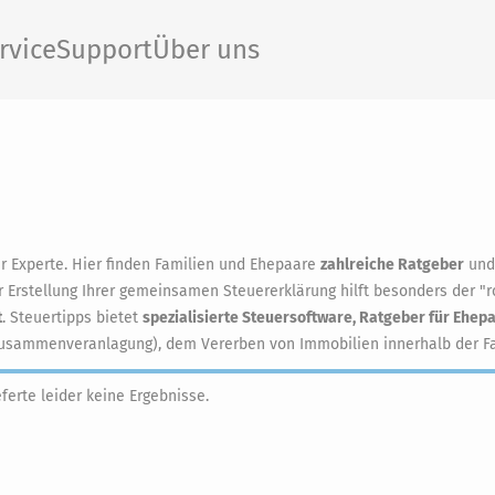
rvice
Support
Über uns
er Experte. Hier finden Familien und Ehepaare
zahlreiche Ratgeber
un
 Erstellung Ihrer gemeinsamen Steuererklärung hilft besonders der "r
t
. Steuertipps bietet
spezialisierte Steuersoftware, Ratgeber für Ehep
usammenveranlagung), dem Vererben von Immobilien innerhalb der Fami
eferte leider keine Ergebnisse.