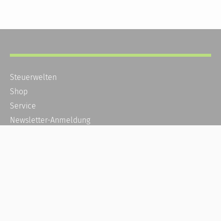
Steuerwelten
Shop
Service
Newsletter-Anmeldung
Alle News
Steuererklärung Online
Referenz
Über uns
Kontakt
Karriere