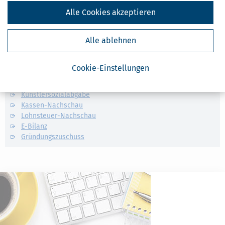
Alle Cookies akzeptieren
Ähnliche Themen
Alle ablehnen
Selbstständigkeit
Finanzamt & Formalitäten
Cookie-Einstellungen
Verwandte Lexikon-Begriffe
Künstlersozialabgabe
Kassen-Nachschau
Lohnsteuer-Nachschau
E-Bilanz
Gründungszuschuss