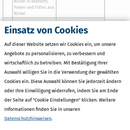
Nickel in Rohform;
Pulver und Flitter, aus
Nickel
6
Aluminium in
Positionen 7601
Einsatz von Cookies
Rohform; Pulver und
und 7603
Flitter, aus Aluminium
7
Blei in Rohform;
Position 7801; aus
Auf dieser Website setzen wir Cookies ein, um unsere
Pulver und Flitter, aus
Position 7804
Angebote zu personalisieren, zu verbessern und
Blei
wirtschaftlich zu betreiben. Mit Bestätigung Ihrer
8
Zink in Rohform;
Positionen 7901
Staub, Pulver und
und 7903
Auswahl willigen Sie in die Verwendung der gewählten
Flitter, aus Zink
Cookies ein. Diese Auswahl können Sie jederzeit ändern
9
Zinn in Rohform
Position 8001
oder Ihre Einwilligung widerrufen, indem Sie am Ende
10
Andere unedle
aus Positionen 8101
der Seite auf "Cookie Einstellungen" klicken. Weitere
Metalle in Rohform
bis 8112
oder als Pulver
Informationen finden Sie in unseren
11
Cermets in Rohform
Unterposition 8113 00 20
Datenschutzhinweisen
.