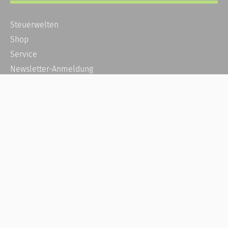
Steuerwelten
Shop
Service
Newsletter-Anmeldung
Alle News
Steuererklärung Online
Referenz
Über uns
Kontakt
Karriere
Häufige Fragen / FAQ
Kundenkonto
Kundenservice und Support
Vertrag widerrufen