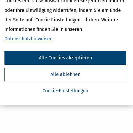
Cookies ein. Diese Auswahl können Sie jederzeit ändern
Kostenlose Steuertipps & News
oder Ihre Einwilligung widerrufen, indem Sie am Ende
Absenden
der Seite auf "Cookie Einstellungen" klicken. Weitere
Steuertipps
Informationen finden Sie in unseren
Steuertipps Selbstständige
Datenschutzhinweisen
.
Geldtipps
Ja, ich möchte die kostenlosen Newsletter
von Steuertipps abonnieren. Die
Alle Cookies akzeptieren
Datenschutzhinweise
habe ich gelesen.
Meine Einwilligung kann ich jederzeit durch
Abbestellung des Newsletters widerrufen.
Alle ablehnen
Cookie-Einstellungen