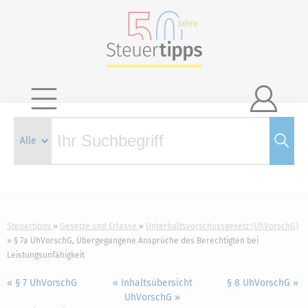

Steuertipps
Gesetze und Erlasse
Unterhaltsvorschussgesetz (UhVorschG)
§ 7a UhVorschG, Übergegangene Ansprüche des Berechtigten bei
Leistungsunfähigkeit
« § 7 UhVorschG
« Inhaltsübersicht
§ 8 UhVorschG »
UhVorschG »