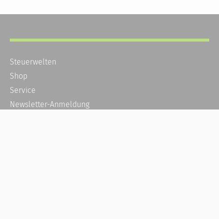
Steuerwelten
Shop
Service
Newsletter-Anmeldung
Alle News
Steuererklärung Online
Referenz
Über uns
Kontakt
Karriere
Häufige Fragen / FAQ