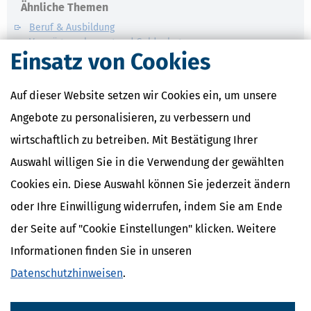
Ähnliche Themen
Beruf & Ausbildung
Vermögensplanung und Geldanlage
Einsatz von Cookies
Geld im Alltag
Verwandte Lexikon-Begriffe
Auf dieser Website setzen wir Cookies ein, um unsere
Mindestlohn
Angebote zu personalisieren, zu verbessern und
Abfindung
wirtschaftlich zu betreiben. Mit Bestätigung Ihrer
Abschlagszahlung
Anwesenheitsprämien
Auswahl willigen Sie in die Verwendung der gewählten
Apothekerzuschüsse
Cookies ein. Diese Auswahl können Sie jederzeit ändern
oder Ihre Einwilligung widerrufen, indem Sie am Ende
der Seite auf "Cookie Einstellungen" klicken. Weitere
Informationen finden Sie in unseren
Datenschutzhinweisen
.