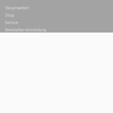
Steuerwelten
Shop
Service
Newsletter-Anmeldung
Alle News
Steuererklärung Online
Referenz
Über uns
Kontakt
Karriere
Häufige Fragen / FAQ
Kundenkonto
Kundenservice und Support
Vertrag widerrufen