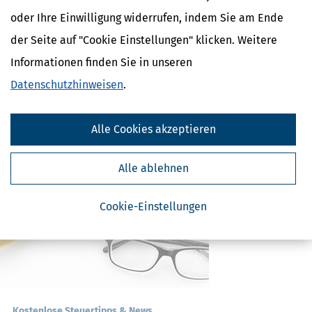
oder Ihre Einwilligung widerrufen, indem Sie am Ende
Verwandte Lexikon-Begriffe
der Seite auf "Cookie Einstellungen" klicken. Weitere
Mindestlohn
Abfindung
Informationen finden Sie in unseren
Abschlagszahlung
Datenschutzhinweisen
.
Anwesenheitsprämien
Apothekerzuschüsse
Alle Cookies akzeptieren
Alle ablehnen
Cookie-Einstellungen
Kostenlose Steuertipps & News