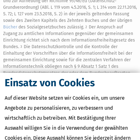
und zur Aufhebung der Richtlinie 95/46/EG (Datenschutz-
Grundverordnung) (ABl. L 119 vom 4.5.2016, S. 1; L 314 vom 22.11.2016,
S. 72; L 127 vom 23.5.2018, S. 2) in der jeweils geltenden Fassung
sowie des Zweiten Kapitels des Zehnten Buches und der übrigen
Bücher
des Sozialgesetzbuches zulässig.
Der Anspruch auf
2
Zugang zu amtlichen Informationen gegenüber der gemeinsamen
Einrichtung richtet sich nach dem Informationsfreiheitsgesetz des
Bundes.
Die Datenschutzkontrolle und die Kontrolle der
3
Einhaltung der Vorschriften über die Informationsfreiheit bei der
gemeinsamen Einrichtung sowie für die zentralen Verfahren der
Informationstechnik obliegen nach § 9 Absatz 1 Satz 1 des
Bundesdatenschutzgesetzes der oder dem Bundesbeauftragten
für den Datenschutz und die Informationsfreiheit.
Einsatz von Cookies
Auf dieser Website setzen wir Cookies ein, um unsere
Angebote zu personalisieren, zu verbessern und
Ähnliche Themen
wirtschaftlich zu betreiben. Mit Bestätigung Ihrer
Beruf & Ausbildung
Auswahl willigen Sie in die Verwendung der gewählten
Vermögensplanung und Geldanlage
Geld im Alltag
Cookies ein. Diese Auswahl können Sie jederzeit ändern