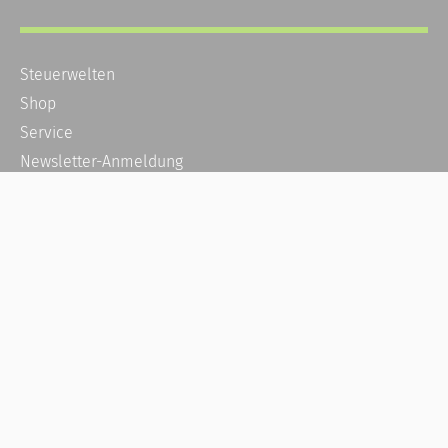
Steuerwelten
Shop
Service
Newsletter-Anmeldung
Alle News
Steuererklärung Online
Referenz
Über uns
Kontakt
Karriere
Häufige Fragen / FAQ
Kundenkonto
Kundenservice und Support