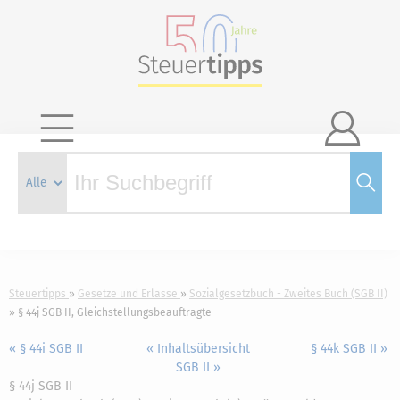

Steuertipps
Gesetze und Erlasse
Sozialgesetzbuch - Zweites Buch (SGB II)
§ 44j SGB II, Gleichstellungsbeauftragte
« § 44i SGB II
« Inhaltsübersicht
§ 44k SGB II »
SGB II »
§ 44j SGB II