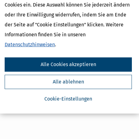
Cookies ein. Diese Auswahl können Sie jederzeit ändern
Kostenlose Steuertipps & News
oder Ihre Einwilligung widerrufen, indem Sie am Ende
der Seite auf "Cookie Einstellungen" klicken. Weitere
Absenden
Informationen finden Sie in unseren
Steuertipps
Datenschutzhinweisen
.
Steuertipps Selbstständige
Geldtipps
Ja, ich möchte die kostenlosen Newsletter
Alle Cookies akzeptieren
von Steuertipps abonnieren. Die
Datenschutzhinweise
habe ich gelesen.
Meine Einwilligung kann ich jederzeit durch
Abbestellung des Newsletters widerrufen.
Alle ablehnen
Cookie-Einstellungen