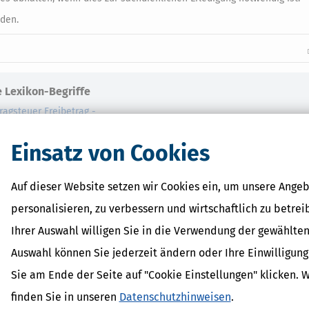
nden.
 Lexikon-Begriffe
ragsteuer Freibetrag -
d Erklärung
r - Was ist das?
Einsatz von Cookies
ragsteuer - Definition und
AL
Auf dieser Website setzen wir Cookies ein, um unsere Angeb
on
personalisieren, zu verbessern und wirtschaftlich zu betrei
Ihrer Auswahl willigen Sie in die Verwendung der gewählten
Auswahl können Sie jederzeit ändern oder Ihre Einwilligun
Sie am Ende der Seite auf "Cookie Einstellungen" klicken. 
finden Sie in unseren
Datenschutzhinweisen
.