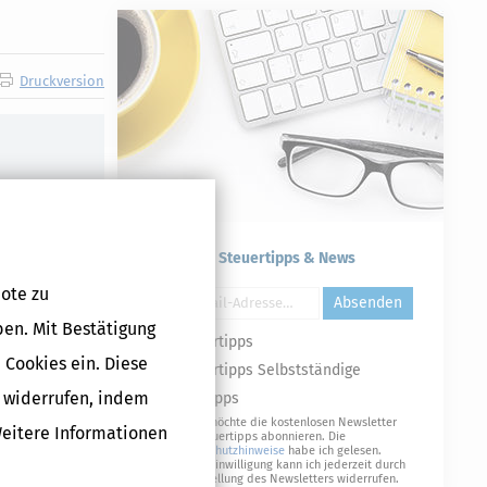
Druckversion
Kostenlose Steuertipps & News
ote zu
Absenden
ben. Mit Bestätigung
Steuertipps
 Cookies ein. Diese
Steuertipps Selbstständige
g widerrufen, indem
Geldtipps
Ja, ich möchte die kostenlosen Newsletter
Weitere Informationen
von Steuertipps abonnieren. Die
Datenschutzhinweise
habe ich gelesen.
Meine Einwilligung kann ich jederzeit durch
Abbestellung des Newsletters widerrufen.