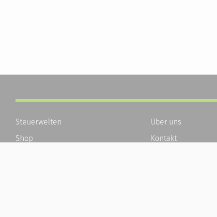
Steuerwelten
Über uns
Shop
Kontakt
Service
Karriere
Newsletter-Anmeldung
Häufige Fragen / F
Alle News
Kundenkonto
Steuererklärung Online
Kundenservice und