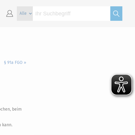
§ 91a FGO »
ochen, beim
n kann.