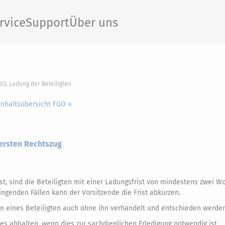
rvice
Support
Über uns
GO, Ladung der Beteiligten
Inhaltsübersicht FGO »
 ersten Rechtszug
t, sind die Beteiligten mit einer Ladungsfrist von mindestens zwei W
ringenden Fällen kann der Vorsitzende die Frist abkürzen.
en eines Beteiligten auch ohne ihn verhandelt und entschieden werde
es abhalten, wenn dies zur sachdienlichen Erledigung notwendig ist.