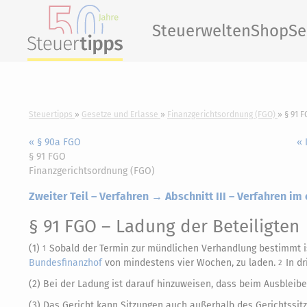
Steuerwelten
Shop
Se
Steuertipps
Gesetze und Erlasse
Finanzgerichtsordnung (FGO)
§ 91 F
« § 90a FGO
« 
§ 91 FGO
Finanzgerichtsordnung (FGO)
Zweiter Teil – Verfahren → Abschnitt III – Verfahren im
§ 91 FGO
– Ladung der Beteiligten
(1)
Sobald der Termin zur mündlichen Verhandlung bestimmt is
1
Bundesfinanzhof
von mindestens vier Wochen, zu laden.
In d
2
(2) Bei der Ladung ist darauf hinzuweisen, dass beim Ausbleib
(3) Das Gericht kann Sitzungen auch außerhalb des Gerichtssitz