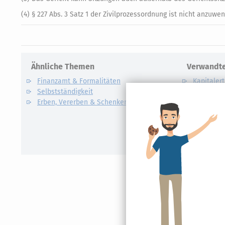
(4) § 227 Abs. 3 Satz 1 der Zivilprozessordnung ist nicht anzuwe
Ähnliche Themen
Verwandte
Finanzamt & Formalitäten
Kapitalert
Selbstständigkeit
Definition un
Erben, Vererben & Schenken
CO2-Steue
Kapitalert
Erklärung
NACHDiG
Kommissi