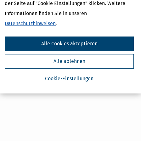
Steuertipps Selbstständige
der Seite auf "Cookie Einstellungen" klicken. Weitere
Geldtipps
Informationen finden Sie in unseren
Ja, ich möchte die kostenlosen Newsletter
von Steuertipps abonnieren. Die
Datenschutzhinweisen
.
Datenschutzhinweise
habe ich gelesen.
Meine Einwilligung kann ich jederzeit durch
Abbestellung des Newsletters widerrufen.
Alle Cookies akzeptieren
Alle ablehnen
Cookie-Einstellungen