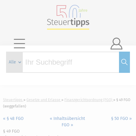

Steuertipps
Gesetze und Erlasse
Finanzgerichtsordnung (FGO)
§ 49 FGO
(weggefallen)
« § 48 FGO
« Inhaltsübersicht
§ 50 FGO »
FGO »
§ 49 FGO