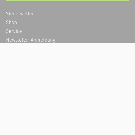
Steuerwelten
Shop
Service
Newsletter-Anmeldung
Alle News
Steuererklärung Online
Referenz
Über uns
Kontakt
Karriere
Häufige Fragen / FAQ
Kundenkonto
Kundenservice und Support
Vertrag widerrufen