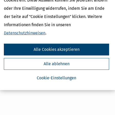
Cookies ein. Diese Auswahl können Sie jederzeit ändern
Kostenlose Steuertipps & News
oder Ihre Einwilligung widerrufen, indem Sie am Ende
Absenden
der Seite auf "Cookie Einstellungen" klicken. Weitere
Steuertipps
Informationen finden Sie in unseren
Steuertipps Selbstständige
Datenschutzhinweisen
.
Geldtipps
Ja, ich möchte die kostenlosen Newsletter
von Steuertipps abonnieren. Die
Datenschutzhinweise
Alle Cookies akzeptieren
habe ich gelesen.
Meine Einwilligung kann ich jederzeit durch
Abbestellung des Newsletters widerrufen.
Alle ablehnen
Cookie-Einstellungen