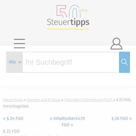

Steuertipps
Gesetze und Erlasse
Finanzgerichtsordnung (FGO)
§ 25 FGO,
Vorschlagsliste
« § 24 FGO
« Inhaltsübersicht
§ 26 FGO »
FGO »
§ 25 FGO