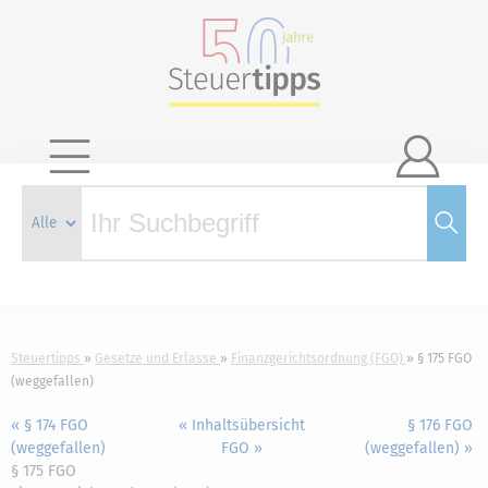

Steuertipps
Gesetze und Erlasse
Finanzgerichtsordnung (FGO)
§ 175 FGO
(weggefallen)
« § 174 FGO
« Inhaltsübersicht
§ 176 FGO
(weggefallen)
FGO »
(weggefallen) »
§ 175 FGO