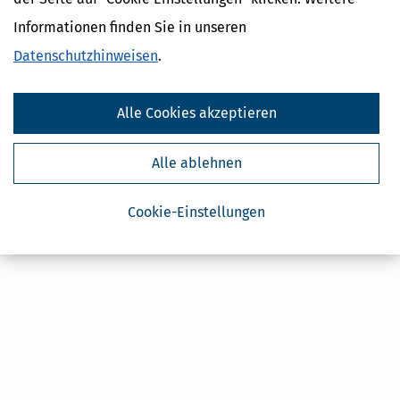
Geldtipps
Informationen finden Sie in unseren
Ja, ich möchte die kostenlosen Newsletter
von Steuertipps abonnieren. Die
Datenschutzhinweise
habe ich gelesen.
Datenschutzhinweisen
.
Meine Einwilligung kann ich jederzeit durch
Abbestellung des Newsletters widerrufen.
Alle Cookies akzeptieren
Alle ablehnen
Cookie-Einstellungen