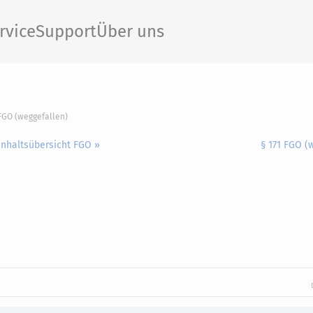
rvice
Support
Über uns
 FGO (weggefallen)
Inhaltsübersicht FGO »
§ 171 FGO (