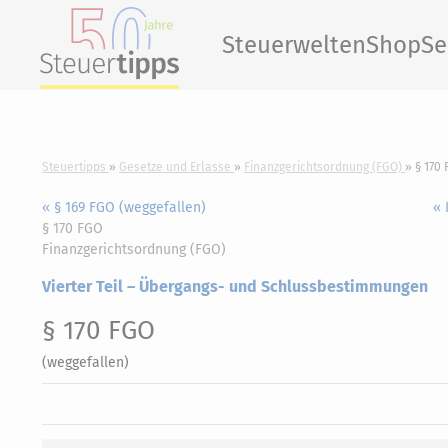
Steuerwelten
Shop
Se
Steuertipps
Gesetze und Erlasse
Finanzgerichtsordnung (FGO)
§ 170
« § 169 FGO (weggefallen)
« 
§ 170 FGO
Finanzgerichtsordnung (FGO)
Vierter Teil – Übergangs- und Schlussbestimmungen
§ 170 FGO
(weggefallen)