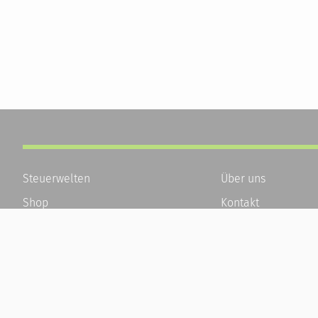
Steuerwelten
Über uns
Shop
Kontakt
Service
Karriere
Newsletter-Anmeldung
Häufige Fragen / F
Alle News
Kundenkonto
Steuererklärung Online
Kundenservice und