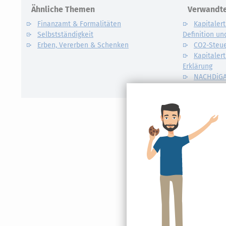
Ähnliche Themen
Verwandte
Finanzamt & Formalitäten
Kapitalert
Selbstständigkeit
Definition un
Erben, Vererben & Schenken
CO2-Steue
Kapitalert
Erklärung
NACHDiG
Kommissi