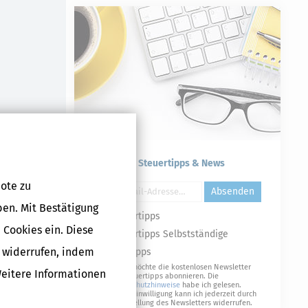
Kostenlose Steuertipps & News
ote zu
Absenden
ben. Mit Bestätigung
Steuertipps
 Cookies ein. Diese
Steuertipps Selbstständige
g widerrufen, indem
Geldtipps
Ja, ich möchte die kostenlosen Newsletter
Weitere Informationen
von Steuertipps abonnieren. Die
Datenschutzhinweise
habe ich gelesen.
Meine Einwilligung kann ich jederzeit durch
Abbestellung des Newsletters widerrufen.