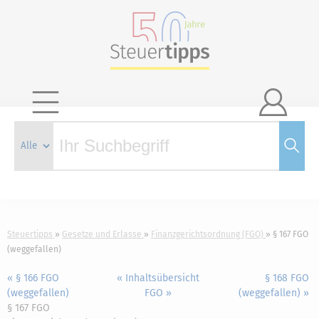

Steuertipps
Gesetze und Erlasse
Finanzgerichtsordnung (FGO)
§ 167 FGO
(weggefallen)
« § 166 FGO
« Inhaltsübersicht
§ 168 FGO
(weggefallen)
FGO »
(weggefallen) »
§ 167 FGO