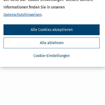
Geldtipps
Informationen finden Sie in unseren
Ja, ich möchte die kostenlosen Newsletter
von Steuertipps abonnieren. Die
Datenschutzhinweise
habe ich gelesen.
Datenschutzhinweisen
.
Meine Einwilligung kann ich jederzeit durch
Abbestellung des Newsletters widerrufen.
Alle Cookies akzeptieren
Alle ablehnen
Cookie-Einstellungen