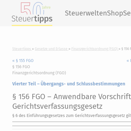
Steuerwelten
Shop
Se
Steuertipps
Gesetze und Erlasse
Finanzgerichtsordnung (FGO)
§ 156
« § 155 FGO
« 
§ 156 FGO
Finanzgerichtsordnung (FGO)
Vierter Teil – Übergangs- und Schlussbestimmungen
§ 156 FGO
– Anwendbare Vorschrift
Gerichtsverfassungsgesetz
§ 6 des Einführungsgesetzes zum Gerichtsverfassungsgesetz gil