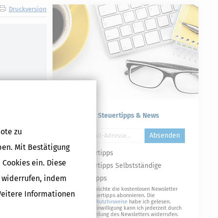
Druckversion
Kostenlose Steuertipps & News
ote zu
Absenden
ben. Mit Bestätigung
Steuertipps
 Cookies ein. Diese
Steuertipps Selbstständige
g widerrufen, indem
Geldtipps
Ja, ich möchte die kostenlosen Newsletter
Weitere Informationen
von Steuertipps abonnieren. Die
Datenschutzhinweise
habe ich gelesen.
Meine Einwilligung kann ich jederzeit durch
Abbestellung des Newsletters widerrufen.