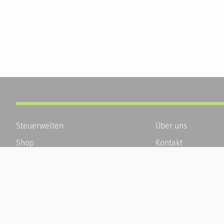
Steuerwelten
Über uns
Shop
Kontakt
Service
Karriere
Newsletter-Anmeldung
Häufige Fragen / F
Alle News
Kundenkonto
Steuererklärung Online
Kundenservice und