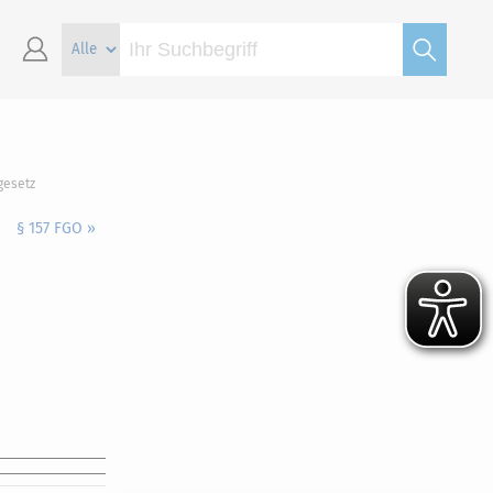
gesetz
§ 157 FGO »