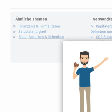
Ähnliche Themen
Verwandte
Finanzamt & Formalitäten
Kapitalert
Selbstständigkeit
Definition un
Erben, Vererben & Schenken
CO2-Steue
Kapitalert
Erklärung
NACHDiG
Kommissi