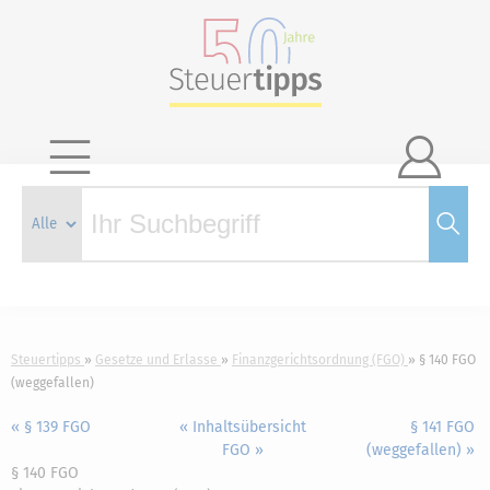

Steuertipps
Gesetze und Erlasse
Finanzgerichtsordnung (FGO)
§ 140 FGO
(weggefallen)
« § 139 FGO
« Inhaltsübersicht
§ 141 FGO
FGO »
(weggefallen) »
§ 140 FGO