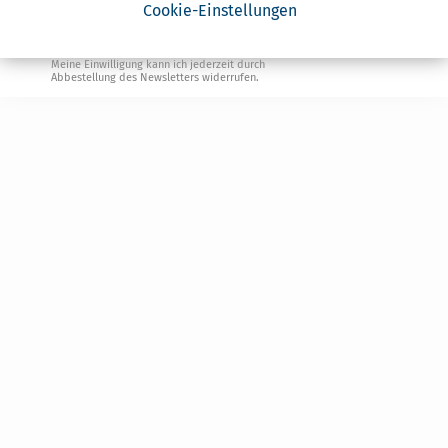
Geldtipps
Cookie-Einstellungen
Ja, ich möchte die kostenlosen Newsletter
von Steuertipps abonnieren. Die
Datenschutzhinweise
habe ich gelesen.
Meine Einwilligung kann ich jederzeit durch
Abbestellung des Newsletters widerrufen.