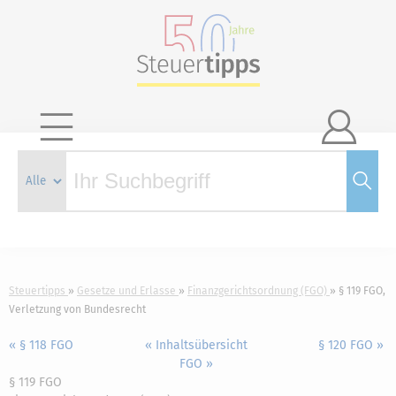

Steuertipps
Gesetze und Erlasse
Finanzgerichtsordnung (FGO)
§ 119 FGO,
Verletzung von Bundesrecht
« § 118 FGO
« Inhaltsübersicht
§ 120 FGO »
FGO »
§ 119 FGO