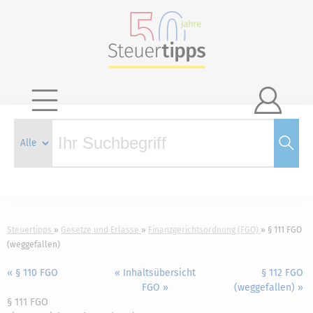

Steuertipps
Gesetze und Erlasse
Finanzgerichtsordnung (FGO)
§ 111 FGO
(weggefallen)
« § 110 FGO
« Inhaltsübersicht
§ 112 FGO
FGO »
(weggefallen) »
§ 111 FGO