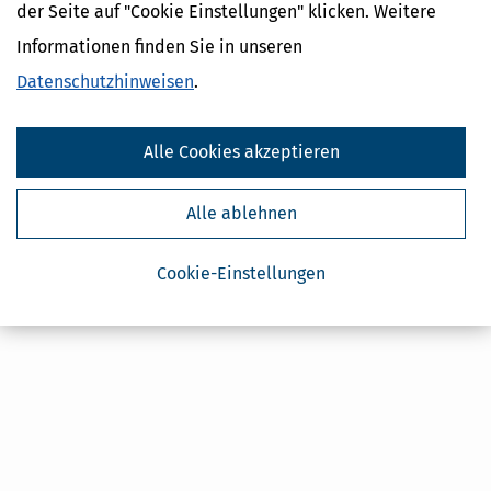
Steuertipps Selbstständige
der Seite auf "Cookie Einstellungen" klicken. Weitere
Geldtipps
Informationen finden Sie in unseren
Ja, ich möchte die kostenlosen Newsletter
von Steuertipps abonnieren. Die
Datenschutzhinweisen
.
Datenschutzhinweise
habe ich gelesen.
Meine Einwilligung kann ich jederzeit durch
Abbestellung des Newsletters widerrufen.
Alle Cookies akzeptieren
Alle ablehnen
Cookie-Einstellungen