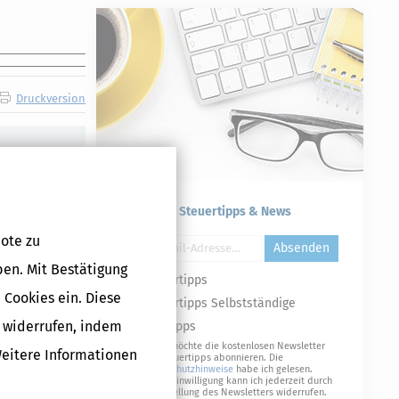
Druckversion
Kostenlose Steuertipps & News
ote zu
Absenden
ben. Mit Bestätigung
Steuertipps
 Cookies ein. Diese
Steuertipps Selbstständige
g widerrufen, indem
Geldtipps
Ja, ich möchte die kostenlosen Newsletter
Weitere Informationen
von Steuertipps abonnieren. Die
Datenschutzhinweise
habe ich gelesen.
Meine Einwilligung kann ich jederzeit durch
Abbestellung des Newsletters widerrufen.