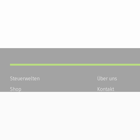
Steuerwelten
Über uns
Shop
Kontakt
Service
Karriere
Newsletter-Anmeldung
Häufige Fragen / F
Alle News
Kundenkonto
Steuererklärung Online
Kundenservice und