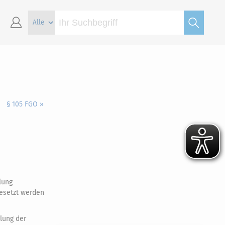
§ 105 FGO »
lung
gesetzt werden
dlung der