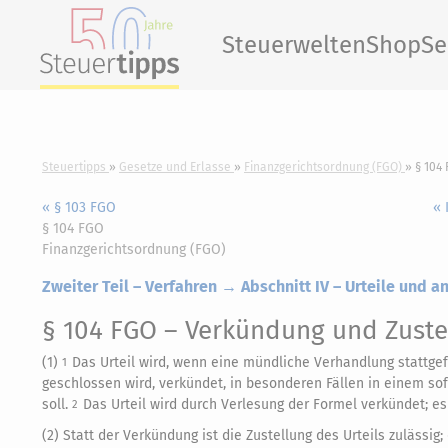
Steuerwelten
Shop
Se
Steuertipps
Gesetze und Erlasse
Finanzgerichtsordnung (FGO)
§ 104
« § 103 FGO
« 
§ 104 FGO
Finanzgerichtsordnung (FGO)
Zweiter Teil – Verfahren → Abschnitt IV – Urteile und 
§ 104 FGO
– Verkündung und Zustel
(1)
Das Urteil wird, wenn eine mündliche Verhandlung stattge
1
geschlossen wird, verkündet, in besonderen Fällen in einem s
soll.
Das Urteil wird durch Verlesung der Formel verkündet; es 
2
(2) Statt der Verkündung ist die Zustellung des Urteils zuläss