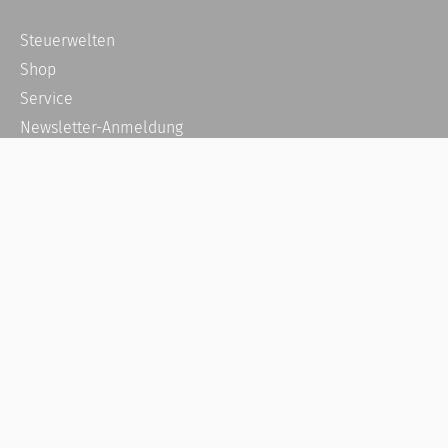
Steuerwelten
Shop
Service
Newsletter-Anmeldung
Alle News
Steuererklärung Online
Referenz
Über uns
Kontakt
Karriere
Häufige Fragen / FAQ
Kundenkonto
Kundenservice und Support
Vertrag widerrufen