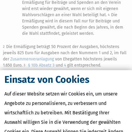
Ermäßigung für Beiträge und Spenden an den Verein
wird erst wieder gewährt, wenn er sich mit eigenen
Wahlvorschlägen an einer Wahl beteiligt hat.
Die
4
Ermäßigung wird in diesem Fall nur für Beiträge und
Spenden gewährt, die nach Beginn des Jahres, in dem
die Wahl stattfindet, geleistet werden.
Die Ermäßigung beträgt 50 Prozent der Ausgaben, höchstens
2
jeweils 825 Euro für Ausgaben nach den Nummern 1 und 2, im Fall
der
Zusammenveranlagung
von Ehegatten höchstens jeweils
1.650 Euro.
§ 10b Absatz 3
und
4
gilt entsprechend.
3
Einsatz von Cookies
Auf dieser Website setzen wir Cookies ein, um unsere
Ähnliche Themen
Angebote zu personalisieren, zu verbessern und
Finanzamt & Formalitäten
Selbstständigkeit
wirtschaftlich zu betreiben. Mit Bestätigung Ihrer
Erben, Vererben & Schenken
Auswahl willigen Sie in die Verwendung der gewählten
Cookies ein. Diese Auswahl können Sie jederzeit ändern