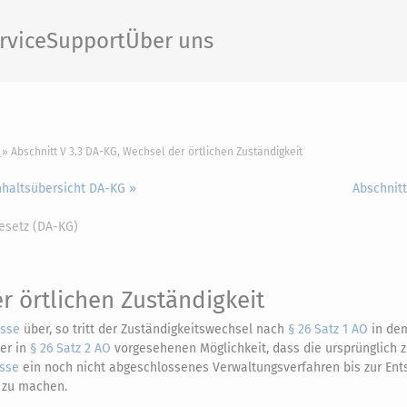
rvice
Support
Über uns
Abschnitt V 3.3 DA-KG, Wechsel der örtlichen Zuständigkeit
nhaltsübersicht DA-KG »
Abschnitt
esetz (DA-KG)
r örtlichen Zuständigkeit
asse
über, so tritt der Zuständigkeitswechsel nach
§ 26 Satz 1 AO
in dem
er in
§ 26 Satz 2 AO
vorgesehenen Möglichkeit, dass die ursprünglich 
sse
ein noch nicht abgeschlossenes Verwaltungsverfahren bis zur Ent
h zu machen.