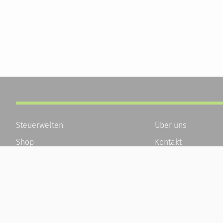
Steuerwelten
Über uns
Shop
Kontakt
Service
Karriere
Newsletter-Anmeldung
Häufige Fragen / F
Alle News
Kundenkonto
Steuererklärung Online
Kundenservice und