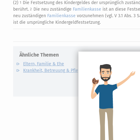
(2)
Die Festsetzung des Kindergeldes der ursprünglich zustän
1
berührt.
Die neu zuständige
Familienkasse
ist an diese Fests
2
neu zuständigen
Familienkasse
vorzunehmen (vgl. V 3.1 Abs. 3 S
ist die ursprüngliche Kindergeldfestsetzung.
Ähnliche Themen
Verwandte
Eltern, Familie & Ehe
Care Arbe
Krankheit, Betreuung & Pflege
Elterngel
Unterhalt
Kindesunt
Auslandsk