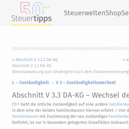
Steuerwelten
Shop
Se
Steuertipps
Gesetze und Erlasse
Dienstanweisung Kindergeld (DA-KG)
« Abschnitt V 3.2.2 DA-KG
« I
Abschnitt V 3.3 DA-KG
Dienstanweisung zum Kindergeld nach dem Einkommensteuerg
I. – Zuständigkeit → V 3 – Zuständigkeitswechsel
Abschnitt V 3.3 DA-KG
– Wechsel de
(1)
Geht die örtliche Zuständigkeit auf eine andere
Familienk
1
in dem eine der beiden Familienkassen hiervon erfährt.
Von d
2
Familienkasse
mit Zustimmung der neu zuständigen
Familienka
fortführt, ist nur in besonders gelagerten Einzelfällen Gebrauc