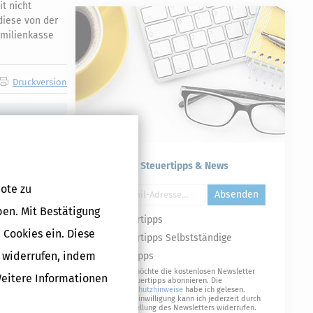
t nicht
 diese von der
amilienkasse
Druckversion
Kostenlose Steuertipps & News
ote zu
Absenden
ben. Mit Bestätigung
Steuertipps
 Cookies ein. Diese
Steuertipps Selbstständige
g widerrufen, indem
Geldtipps
Ja, ich möchte die kostenlosen Newsletter
Weitere Informationen
von Steuertipps abonnieren. Die
Datenschutzhinweise
habe ich gelesen.
Meine Einwilligung kann ich jederzeit durch
Abbestellung des Newsletters widerrufen.