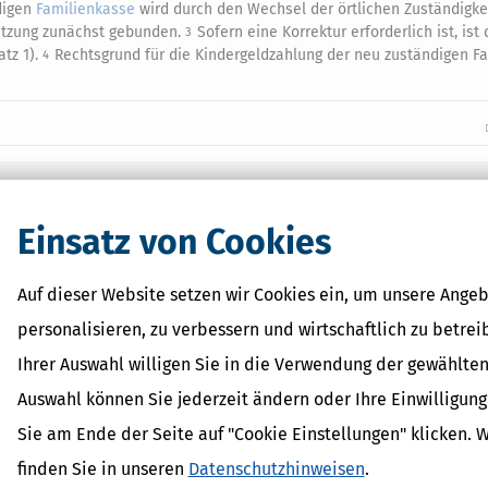
digen
Familienkasse
wird durch den Wechsel der örtlichen Zuständigkei
etzung zunächst gebunden.
Sofern eine Korrektur erforderlich ist, ist
3
atz 1).
Rechtsgrund für die Kindergeldzahlung der neu zuständigen F
4
 Lexikon-Begriffe
it
Einsatz von Cookies
dPlus
shöchstbetrag
erhalt
Auf dieser Website setzen wir Cookies ein, um unsere Angeb
inder
personalisieren, zu verbessern und wirtschaftlich zu betrei
Ihrer Auswahl willigen Sie in die Verwendung der gewählten
Auswahl können Sie jederzeit ändern oder Ihre Einwilligun
Sie am Ende der Seite auf "Cookie Einstellungen" klicken. 
finden Sie in unseren
Datenschutzhinweisen
.