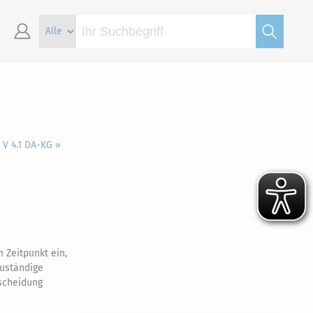
 V 4.1 DA-KG »
 Zeitpunkt ein,
zuständige
scheidung