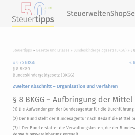
Steuerwelten
Shop
Se
Steuertipps
Gesetze und Erlasse
Bundeskindergeldgesetz (BKGG)
§ 
« § 7b BKGG
« 
§ 8 BKGG
Bundeskindergeldgesetz (BKGG)
Zweiter Abschnitt – Organisation und Verfahren
§ 8 BKGG
– Aufbringung der Mittel
(1) Die Aufwendungen der Bundesagentur für die Durchführung 
(2) Der Bund stellt der Bundesagentur nach Bedarf die Mittel be
(3)
Der Bund erstattet die Verwaltungskosten, die der Bunde
1
Verwaltungsvereinbarung geregelt.