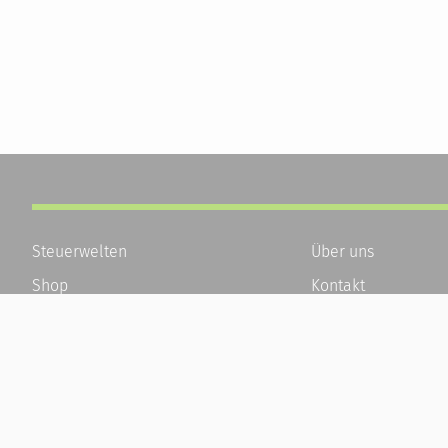
Steuerwelten
Über uns
Shop
Kontakt
Service
Karriere
Newsletter-Anmeldung
Häufige Fragen / F
Alle News
Kundenkonto
Steuererklärung Online
Kundenservice und