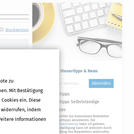
Druckversion
Kostenlose Steuertipps & News
ote zu
Absenden
ben. Mit Bestätigung
Steuertipps
 Cookies ein. Diese
Steuertipps Selbstständige
g widerrufen, indem
Geldtipps
Ja, ich möchte die kostenlosen Newsletter
Weitere Informationen
von Steuertipps abonnieren. Die
Datenschutzhinweise
habe ich gelesen.
Meine Einwilligung kann ich jederzeit durch
Abbestellung des Newsletters widerrufen.