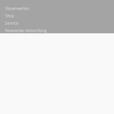
Steuerwelten
Shop
Service
Newsletter-Anmeldung
Alle News
Steuererklärung Online
Referenz
Über uns
Kontakt
Karriere
Häufige Fragen / FAQ
Kundenkonto
Kundenservice und Support
Vertrag widerrufen