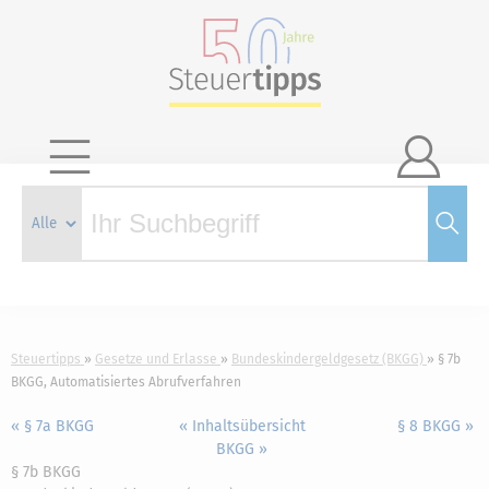

Steuertipps
Gesetze und Erlasse
Bundeskindergeldgesetz (BKGG)
§ 7b
BKGG, Automatisiertes Abrufverfahren
« § 7a BKGG
« Inhaltsübersicht
§ 8 BKGG »
BKGG »
§ 7b BKGG