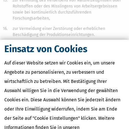
15.
zur Verhütung des Verderbens von Naturerzeugnissen oder
Rohstoffen oder des Misslingens von Arbeitsergebnissen
sowie bei kontinuierlich durchzuführenden
Forschungsarbeiten,
16.
zur Vermeidung einer Zerstörung oder erheblichen
Beschädigung der Produktionseinrichtungen.
(2) Abweichend von
§ 9
dürfen
Arbeitnehmer
an Sonn- und
Einsatz von Cookies
Feiertagen mit den Produktionsarbeiten beschäftigt werden, wenn
die infolge der Unterbrechung der Produktion nach Absatz 1 Nr. 14
Auf dieser Website setzen wir Cookies ein, um unsere
zulässigen Arbeiten den Einsatz von mehr Arbeitnehmern als bei
durchgehender Produktion erfordern.
Angebote zu personalisieren, zu verbessern und
(3) Abweichend von
§ 9
dürfen
Arbeitnehmer
an Sonn- und
wirtschaftlich zu betreiben. Mit Bestätigung Ihrer
Feiertagen in Bäckereien und Konditoreien für bis zu drei Stunden
mit der Herstellung und dem Austragen oder Ausfahren von
Auswahl willigen Sie in die Verwendung der gewählten
Konditorwaren und an diesem Tag zum Verkauf kommenden
Cookies ein. Diese Auswahl können Sie jederzeit ändern
Bäckerwaren beschäftigt werden.
oder Ihre Einwilligung widerrufen, indem Sie am Ende
(4) Sofern die Arbeiten nicht an Werktagen vorgenommen werden
können, dürfen
Arbeitnehmer
zur Durchführung des Eil- und
der Seite auf "Cookie Einstellungen" klicken. Weitere
Großbetragszahlungsverkehrs und des Geld-, Devisen-,
Informationen finden Sie in unseren