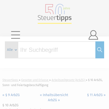

Steuertipps
Gesetze und Erlasse
Arbeitszeitgesetz (ArbZG)
§ 10 ArbZG,
Sonn- und Feiertagsbeschäftigung
« § 9 ArbZG
« Inhaltsübersicht
§ 11 ArbZG »
ArbZG »
§ 10 ArbZG