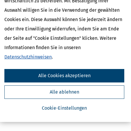
wirtschaftlich zu betreiben. Mit Bestätigung Ihrer
Auswahl willigen Sie in die Verwendung der gewählten
Cookies ein. Diese Auswahl können Sie jederzeit ändern
oder Ihre Einwilligung widerrufen, indem Sie am Ende
der Seite auf "Cookie Einstellungen" klicken. Weitere
Kostenlose Steuertipps & News
Informationen finden Sie in unseren
Absenden
Datenschutzhinweisen
.
Steuertipps
Steuertipps Selbstständige
Alle Cookies akzeptieren
Geldtipps
Ja, ich möchte die kostenlosen Newsletter
von Steuertipps abonnieren. Die
Alle ablehnen
Datenschutzhinweise
habe ich gelesen.
Meine Einwilligung kann ich jederzeit durch
Abbestellung des Newsletters widerrufen.
Cookie-Einstellungen