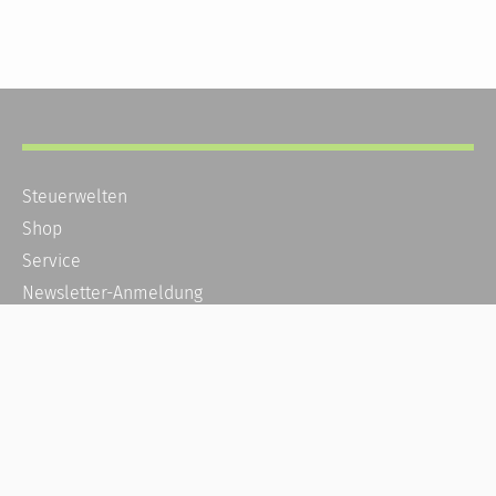
Steuerwelten
Shop
Service
Newsletter-Anmeldung
Alle News
Steuererklärung Online
Referenz
Über uns
Kontakt