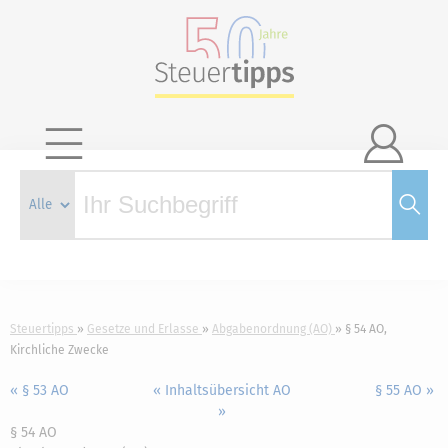

Steuertipps
Gesetze und Erlasse
Abgabenordnung (AO)
§ 54 AO,
Kirchliche Zwecke
« § 53 AO
« Inhaltsübersicht AO
§ 55 AO »
»
§ 54 AO