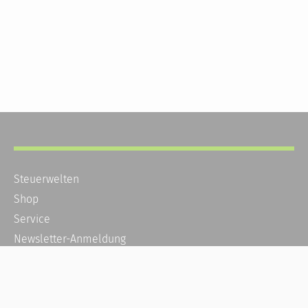
Steuerwelten
Shop
Service
Newsletter-Anmeldung
Alle News
Steuererklärung Online
Referenz