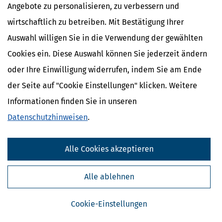
Angebote zu personalisieren, zu verbessern und
wirtschaftlich zu betreiben. Mit Bestätigung Ihrer
Auswahl willigen Sie in die Verwendung der gewählten
Cookies ein. Diese Auswahl können Sie jederzeit ändern
oder Ihre Einwilligung widerrufen, indem Sie am Ende
der Seite auf "Cookie Einstellungen" klicken. Weitere
Informationen finden Sie in unseren
Kostenlose Steuertipps & News
Datenschutzhinweisen
.
Absenden
Alle Cookies akzeptieren
Steuertipps
Steuertipps Selbstständige
Alle ablehnen
Geldtipps
Ja, ich möchte die kostenlosen Newsletter
von Steuertipps abonnieren. Die
Datenschutzhinweise
habe ich gelesen.
Cookie-Einstellungen
Meine Einwilligung kann ich jederzeit durch
Abbestellung des Newsletters widerrufen.