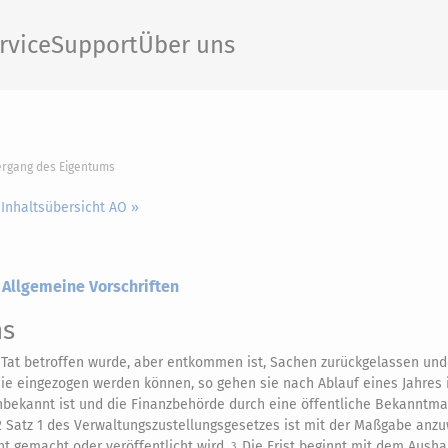
rvice
Support
Über uns
ergang des Eigentums
 Inhaltsübersicht AO »
– Allgemeine Vorschriften
ms
er Tat betroffen wurde, aber entkommen ist, Sachen zurückgelassen und
ie eingezogen werden können, so gehen sie nach Ablauf eines Jahres 
nbekannt ist und die Finanzbehörde durch eine öffentliche Bekanntm
 2 Satz 1 des Verwaltungszustellungsgesetzes ist mit der Maßgabe anz
nt gemacht oder veröffentlicht wird.
Die Frist beginnt mit dem Ausha
3