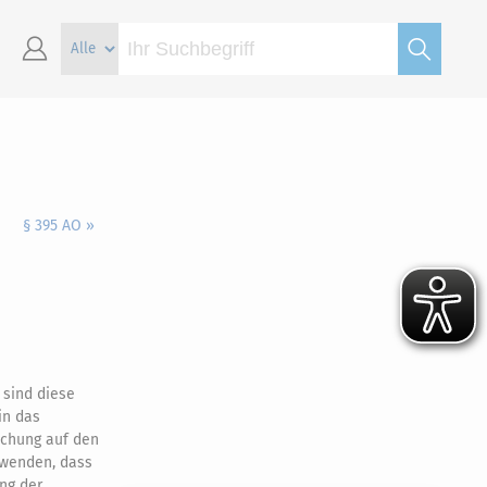
§ 395 AO »
 sind diese
in das
achung auf den
uwenden, dass
ng der