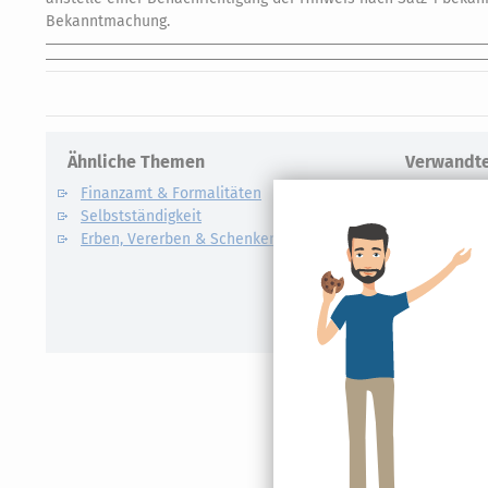
Bekanntmachung.
Ähnliche Themen
Verwandte
Finanzamt & Formalitäten
Kapitalert
Selbstständigkeit
Definition un
Erben, Vererben & Schenken
CO2-Steue
Kapitalert
Erklärung
NACHDiG
Kommissi