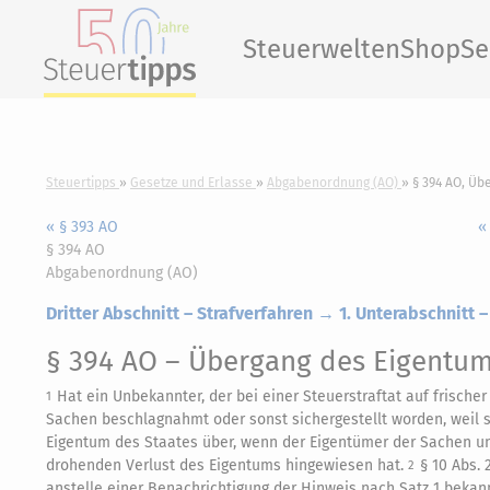
Steuerwelten
Shop
Se
Steuertipps
Gesetze und Erlasse
Abgabenordnung (AO)
§ 394 AO, Üb
« § 393 AO
«
§ 394 AO
Abgabenordnung (AO)
Dritter Abschnitt – Strafverfahren → 1. Unterabschnitt 
§ 394 AO
– Übergang des Eigentu
Hat ein Unbekannter, der bei einer Steuerstraftat auf frisch
1
Sachen beschlagnahmt oder sonst sichergestellt worden, weil s
Eigentum des Staates über, wenn der Eigentümer der Sachen u
drohenden Verlust des Eigentums hingewiesen hat.
§ 10 Abs.
2
anstelle einer Benachrichtigung der Hinweis nach Satz 1 bekan