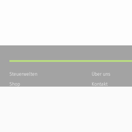
Steuerwelten
Über uns
Shop
Kontakt
Service
Karriere
Newsletter-Anmeldung
Häufige Fragen / F
Alle News
Kundenkonto
Steuererklärung Online
Kundenservice und