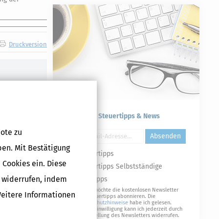
Druckversion
Kostenlose Steuertipps & News
ote zu
Absenden
ben. Mit Bestätigung
Steuertipps
 Cookies ein. Diese
Steuertipps Selbstständige
g widerrufen, indem
Geldtipps
Ja, ich möchte die kostenlosen Newsletter
Weitere Informationen
von Steuertipps abonnieren. Die
Datenschutzhinweise
habe ich gelesen.
Meine Einwilligung kann ich jederzeit durch
Abbestellung des Newsletters widerrufen.