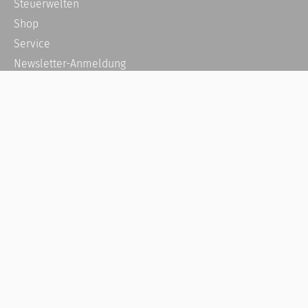
Steuerwelten
Shop
Service
Newsletter-Anmeldung
Alle News
Steuererklärung Online
Referenz
Über uns
Kontakt
Karriere
Häufige Fragen / FAQ
Kundenkonto
Kundenservice und Support
Vertrag widerrufen
Impressum