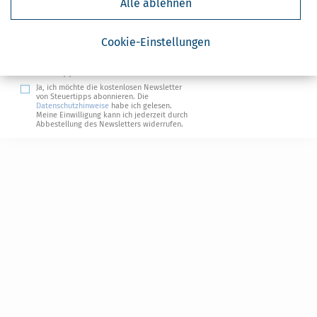
Alle ablehnen
Absenden
Steuertipps
Cookie-Einstellungen
Steuertipps Selbstständige
Geldtipps
Ja, ich möchte die kostenlosen Newsletter
von Steuertipps abonnieren. Die
Datenschutzhinweise
habe ich gelesen.
Meine Einwilligung kann ich jederzeit durch
Abbestellung des Newsletters widerrufen.