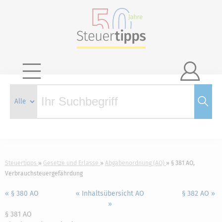

Steuertipps
Gesetze und Erlasse
Abgabenordnung (AO)
§ 381 AO,
Verbrauchsteuergefährdung
« § 380 AO
« Inhaltsübersicht AO
§ 382 AO »
»
§ 381 AO