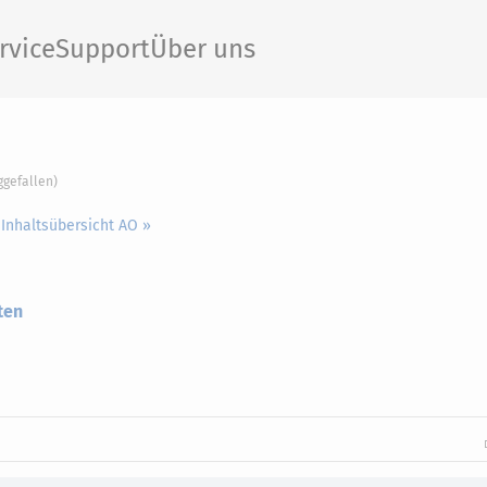
rvice
Support
Über uns
ggefallen)
 Inhaltsübersicht AO »
ten