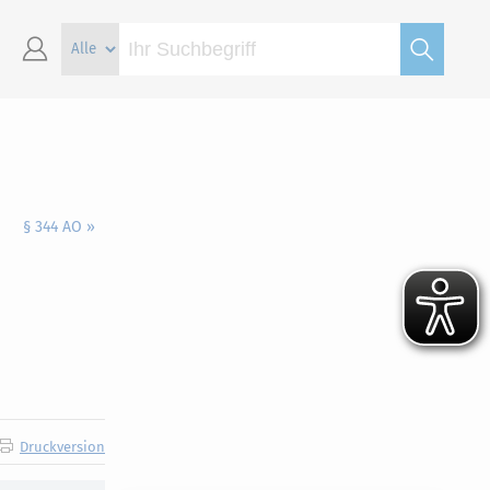
§ 344 AO »
Druckversion