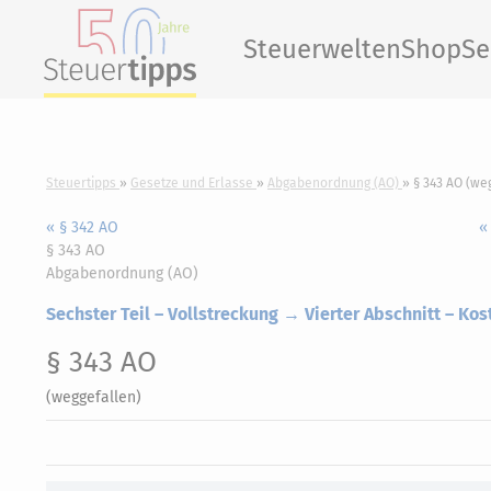
Steuerwelten
Shop
Se
Steuertipps
Gesetze und Erlasse
Abgabenordnung (AO)
§ 343 AO (we
« § 342 AO
«
§ 343 AO
Abgabenordnung (AO)
Sechster Teil – Vollstreckung → Vierter Abschnitt – Kos
§ 343 AO
(weggefallen)