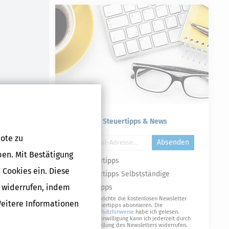
Kostenlose Steuertipps & News
ote zu
Absenden
ben. Mit Bestätigung
Steuertipps
 Cookies ein. Diese
Steuertipps Selbstständige
g widerrufen, indem
Geldtipps
Ja, ich möchte die kostenlosen Newsletter
Weitere Informationen
von Steuertipps abonnieren. Die
Datenschutzhinweise
habe ich gelesen.
Meine Einwilligung kann ich jederzeit durch
Abbestellung des Newsletters widerrufen.