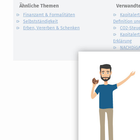
Ähnliche Themen
Verwandte
Finanzamt & Formalitäten
Kapitalert
Selbstständigkeit
Definition un
Erben, Vererben & Schenken
CO2-Steue
Kapitalert
Erklärung
NACHDiG
Kommissi