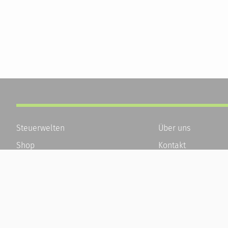
Steuerwelten
Über uns
Shop
Kontakt
Service
Karriere
Newsletter-Anmeldung
Häufige Fragen / F
Alle News
Kundenkonto
Steuererklärung Online
Kundenservice und