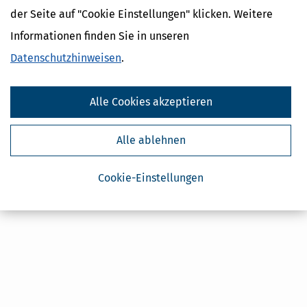
Steuertipps
der Seite auf "Cookie Einstellungen" klicken. Weitere
Steuertipps Selbstständige
Informationen finden Sie in unseren
Geldtipps
Ja, ich möchte die kostenlosen Newsletter
Datenschutzhinweisen
.
von Steuertipps abonnieren. Die
Datenschutzhinweise
habe ich gelesen.
Meine Einwilligung kann ich jederzeit durch
Abbestellung des Newsletters widerrufen.
Alle Cookies akzeptieren
Alle ablehnen
Cookie-Einstellungen