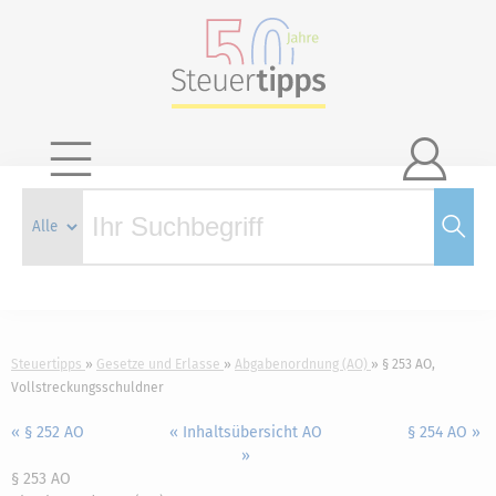

Steuertipps
Gesetze und Erlasse
Abgabenordnung (AO)
§ 253 AO,
Vollstreckungsschuldner
« § 252 AO
« Inhaltsübersicht AO
§ 254 AO »
»
§ 253 AO