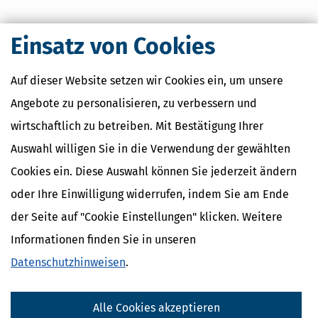
Einsatz von Cookies
Nahe Finanzämter
Auf dieser Website setzen wir Cookies ein, um unsere
Angebote zu personalisieren, zu verbessern und
Finanzamt Hamburg (für Großunternehmen)
Finanzamt Hamburg-Mitte
wirtschaftlich zu betreiben. Mit Bestätigung Ihrer
Finanzamt Hamburg-Oberalster
Auswahl willigen Sie in die Verwendung der gewählten
Finanzamt Hamburg-Ost
Finanzamt Hamburg-Ost
Cookies ein. Diese Auswahl können Sie jederzeit ändern
oder Ihre Einwilligung widerrufen, indem Sie am Ende
der Seite auf "Cookie Einstellungen" klicken. Weitere
Finanzamtsuche
Informationen finden Sie in unseren
Suchen
Datenschutzhinweisen
.
Finanzamt - Infos
Alle Cookies akzeptieren