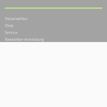
Steuerwelten
Shop
Service
Newsletter-Anmeldung
Alle News
Steuererklärung Online
Referenz
Über uns
Kontakt
Karriere
Häufige Fragen / FAQ
Kundenkonto
Kundenservice und Support