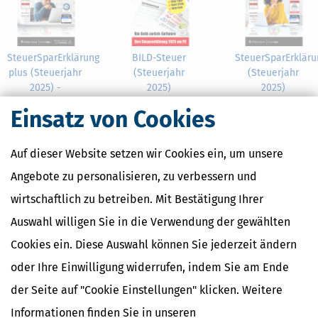
SteuerSparErklärung
BILD-Steuer
SteuerSparErkläru
plus (Steuerjahr
(Steuerjahr
(Steuerjahr
2025) -
2025)
2025)
ab 15,99 €
ab 34,95 €
gewerbliche
Einsatz von Cookies
Bewertung:
Bewertung:
Lizenz
ab 289,95 €
Auf dieser Website setzen wir Cookies ein, um unsere
Angebote zu personalisieren, zu verbessern und
wirtschaftlich zu betreiben. Mit Bestätigung Ihrer
Nahe Finanzämter
Auswahl willigen Sie in die Verwendung der gewählten
Cookies ein. Diese Auswahl können Sie jederzeit ändern
Finanzamt Berchtesgaden-Laufen
Finanzamt Miesbach
oder Ihre Einwilligung widerrufen, indem Sie am Ende
Finanzamt Rosenheim
der Seite auf "Cookie Einstellungen" klicken. Weitere
Finanzamt Traunstein
Informationen finden Sie in unseren