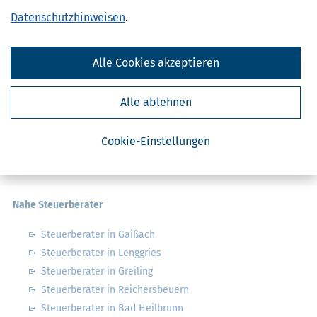
Datenschutzhinweisen
.
Finanzamtsuche
Alle Cookies akzeptieren
Suchen
Alle ablehnen
Finanzamt - Infos
Cookie-Einstellungen
Finanzämter in Deutschland
Finanzämter in Bayern
Nahe Steuerberater
Steuerberater in Gaißach
Steuerberater in Lenggries
Steuerberater in Greiling
Steuerberater in Reichersbeuern
Steuerberater in Bad Heilbrunn