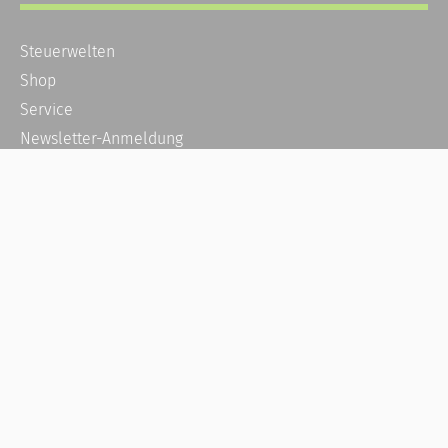
Steuerwelten
Shop
Service
Newsletter-Anmeldung
Alle News
Steuererklärung Online
Referenz
Über uns
Kontakt
Karriere
Häufige Fragen / FAQ
Kundenkonto
Kundenservice und Support
Vertrag widerrufen