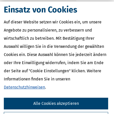
Einsatz von Cookies
Auf dieser Website setzen wir Cookies ein, um unsere
Angebote zu personalisieren, zu verbessern und
wirtschaftlich zu betreiben. Mit Bestätigung Ihrer
Familienkassen
Auswahl willigen Sie in die Verwendung der gewählten
Cookies ein. Diese Auswahl können Sie jederzeit ändern
Familienkassen in Deutschland
oder Ihre Einwilligung widerrufen, indem Sie am Ende
Familienkassen in Hessen
der Seite auf "Cookie Einstellungen" klicken. Weitere
Nahe Finanzämter
Informationen finden Sie in unseren
Datenschutzhinweisen
.
Finanzamt Bad Schwalbach
Finanzamt Diez
Finanzamt Höchst
Alle Cookies akzeptieren
Finanzamt Hofheim am Taunus