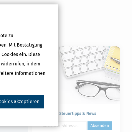
ote zu
ben. Mit Bestätigung
 Cookies ein. Diese
erjahr 2025)
g widerrufen, indem
 €
Weitere Informationen
ookies akzeptieren
Druckversion
Kostenlose Steuertipps & News
Absenden