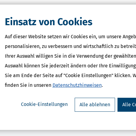
eit.
Einsatz von Cookies
Auf dieser Website setzen wir Cookies ein, um unsere Angeb
personalisieren, zu verbessern und wirtschaftlich zu betrei
Ihrer Auswahl willigen Sie in die Verwendung der gewählten
rSparErklärung (Steuerjahr
BILD-Steuer (Steu
Auswahl können Sie jederzeit ändern oder Ihre Einwilligun
ab 15,99
2025)
Sie am Ende der Seite auf "Cookie Einstellungen" klicken. 
Bewertung:
ab 32,95 €
Bewertung:
finden Sie in unseren
Datenschutzhinweisen
.
Cookie-Einstellungen
Alle ablehnen
Alle C