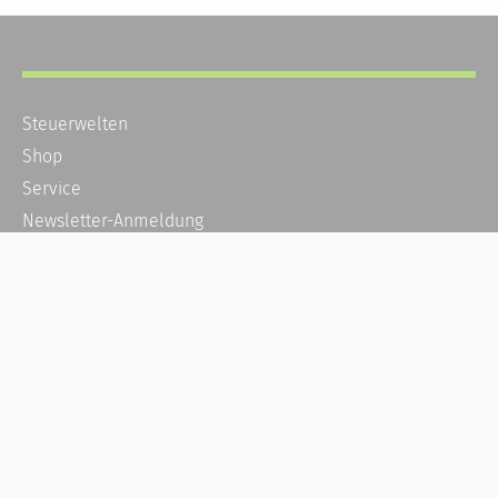
Steuerwelten
Shop
Service
Newsletter-Anmeldung
Alle News
Steuererklärung Online
Referenz
Über uns
Kontakt
Karriere
Häufige Fragen / FAQ
Kundenkonto