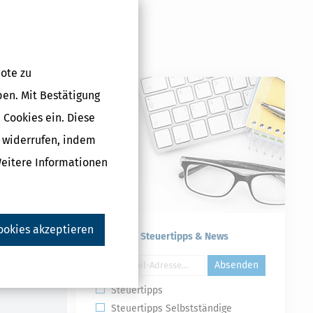
ote zu
ben. Mit Bestätigung
 Cookies ein. Diese
g widerrufen, indem
g für Rentner
Weitere Informationen
2025)
 €
ookies akzeptieren
Kostenlose Steuertipps & News
Druckversion
Absenden
Steuertipps
Steuertipps Selbstständige