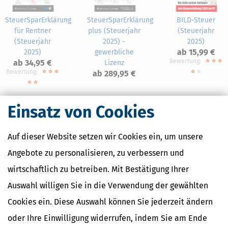
SteuerSparErklärung
SteuerSparErklärung
BILD-Steuer
für Rentner
plus (Steuerjahr
(Steuerjahr
(Steuerjahr
2025) -
2025)
ab 15,99 €
2025)
gewerbliche
Bewertung:
ab 34,95 €
Lizenz
Bewertung:
ab 289,95 €
Einsatz von Cookies
Auf dieser Website setzen wir Cookies ein, um unsere
Nahe Finanzämter
Angebote zu personalisieren, zu verbessern und
Finanzamt Bensheim
wirtschaftlich zu betreiben. Mit Bestätigung Ihrer
Finanzamt Darmstadt
Auswahl willigen Sie in die Verwendung der gewählten
Finanzamt Dieburg
Finanzamt Groß-Gerau
Cookies ein. Diese Auswahl können Sie jederzeit ändern
Finanzamt Michelstadt
oder Ihre Einwilligung widerrufen, indem Sie am Ende