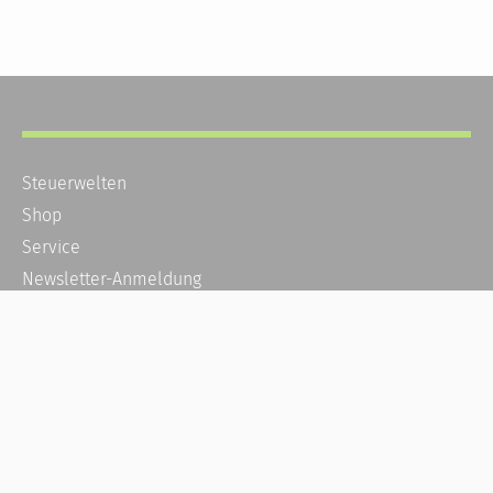
Steuerwelten
Shop
Service
Newsletter-Anmeldung
Alle News
Steuererklärung Online
Referenz
Über uns
Kontakt
Karriere