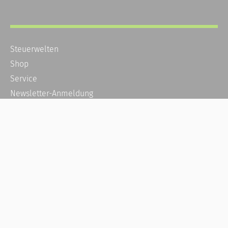
Steuerwelten
Shop
Service
Newsletter-Anmeldung
Alle News
Steuererklärung Online
Referenz
Über uns
Kontakt
Karriere
Häufige Fragen / FAQ
Kundenkonto