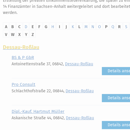
Erstellung der privaten Einkommensteuererklärung, die später zu ei
14 Finanzämter in Sachsen-Anhalt weitergeleitet und dort bearbeite
werden.
A
B
C
D
E
F
G
H
I
J
K
L
M
N
O
P
Q
R
S
V
W
X
Y
Z
Dessau-Roßlau
BS & P GbR
Antoinettenstraße 37, 06842,
Dessau-Roßlau
Details ans
Pro Consult
Schlachthofstraße 22, 06844,
Dessau-Roßlau
Details ans
Dipl.-Kauf. Hartmut Müller
Askanische Straße 44, 06842,
Dessau-Roßlau
Details ans