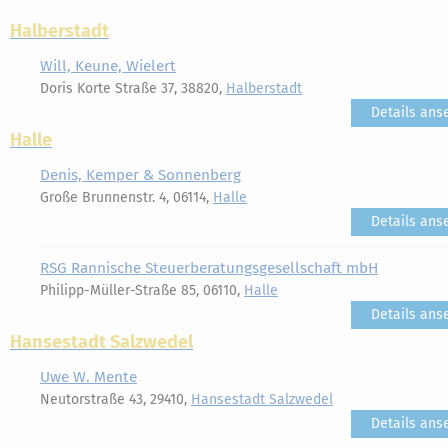
Halberstadt
Will, Keune, Wielert
Doris Korte Straße 37, 38820,
Halberstadt
Details ans
Halle
Denis, Kemper & Sonnenberg
Große Brunnenstr. 4, 06114,
Halle
Details ans
RSG Rannische Steuerberatungsgesellschaft mbH
Philipp-Müller-Straße 85, 06110,
Halle
Details ans
Hansestadt Salzwedel
Uwe W. Mente
Neutorstraße 43, 29410,
Hansestadt Salzwedel
Details ans