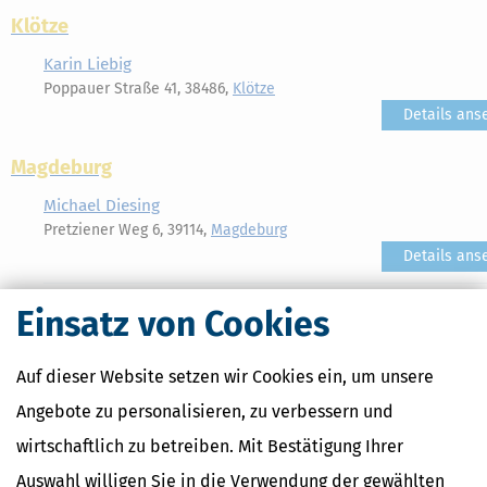
Klötze
Karin Liebig
Poppauer Straße 41, 38486,
Klötze
Details ans
Magdeburg
Michael Diesing
Pretziener Weg 6, 39114,
Magdeburg
Details ans
Martina Nowak
Einsatz von Cookies
Kühleweinstraße 4, 39106,
Magdeburg
Details ans
Auf dieser Website setzen wir Cookies ein, um unsere
Merseburg
Angebote zu personalisieren, zu verbessern und
Sperling und Zacher
wirtschaftlich zu betreiben. Mit Bestätigung Ihrer
Preußerstraße 18, 06217,
Merseburg
Details ans
Auswahl willigen Sie in die Verwendung der gewählten