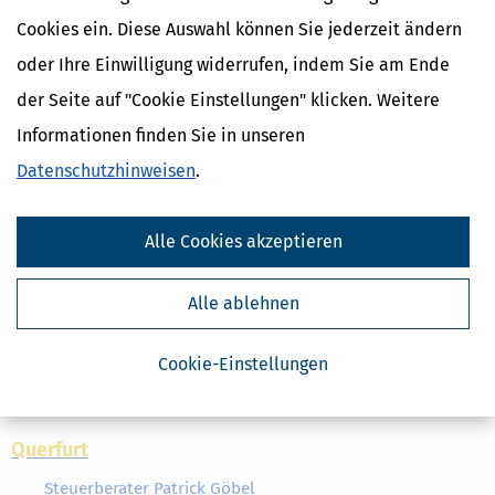
Mücheln
Cookies ein. Diese Auswahl können Sie jederzeit ändern
Monika Lindner und Heike Belz
oder Ihre Einwilligung widerrufen, indem Sie am Ende
Werkstraße 21, 06249,
Mücheln
der Seite auf "Cookie Einstellungen" klicken. Weitere
Details ans
Informationen finden Sie in unseren
Naumburg
Datenschutzhinweisen
.
Rothe Steuerberatungsgesellschaft mbH
Am Salztor 7, 06618,
Naumburg
Alle Cookies akzeptieren
Details ans
Alle ablehnen
Osterburg
DLN Altmark
Cookie-Einstellungen
Stendaler Straße 40, 39606,
Osterburg
Details ans
Querfurt
Steuerberater Patrick Göbel