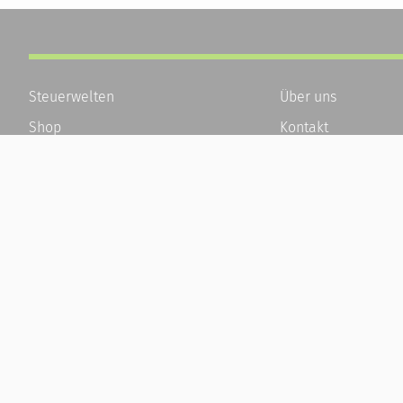
Steuerwelten
Über uns
Shop
Kontakt
Service
Karriere
Newsletter-Anmeldung
Häufige Fragen / F
Alle News
Kundenkonto
Steuererklärung Online
Kundenservice und
Referenz
Vertrag widerrufen