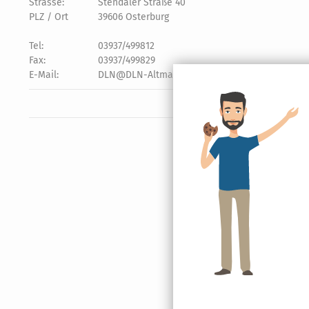
Strasse:
Stendaler Straße 40
PLZ / Ort
39606 Osterburg
Tel:
03937/499812
Fax:
03937/499829
E-Mail:
DLN@DLN-Altmark.de oder
Kontaktformular