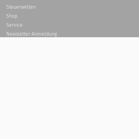
Steuerwelten
Shop
Service
Newsletter-Anmeldung
Alle News
Steuererklärung Online
Referenz
Über uns
Kontakt
Karriere
Häufige Fragen / FAQ
Kundenkonto
Kundenservice und Support
Vertrag widerrufen