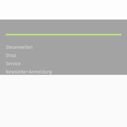
Steuerwelten
Shop
Service
Newsletter-Anmeldung
Alle News
Steuererklärung Online
Referenz
Über uns
Kontakt
Karriere