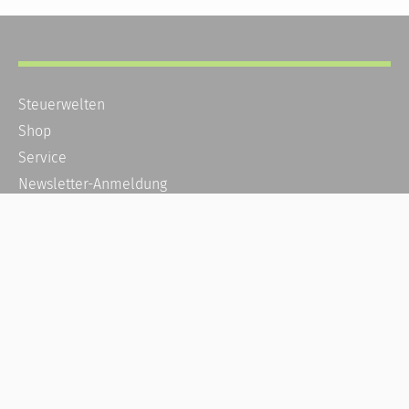
Steuerwelten
Shop
Service
Newsletter-Anmeldung
Alle News
Steuererklärung Online
Referenz
Über uns
Kontakt
Karriere
Häufige Fragen / FAQ