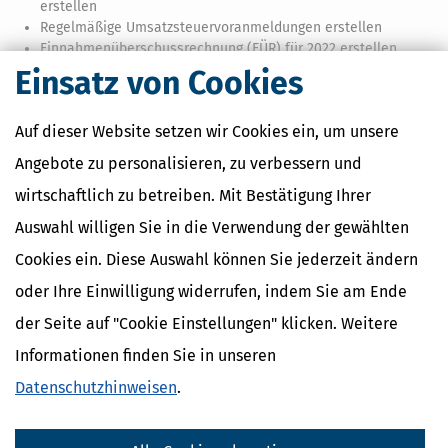
erstellen
Regelmäßige Umsatzsteuervoranmeldungen erstellen
Einnahmenüberschussrechnung (EÜR) für 2022 erstellen
Einsatz von Cookies
Das Steuerprogramm mit mehr Funktionen für
Selbstständige
Auf dieser Website setzen wir Cookies ein, um unsere
Unsere Steuersoftware führt Selbstständige Schritt für Schritt durch
Angebote zu personalisieren, zu verbessern und
die einzelnen Schritte Ihrer Steuererklärung. Das Programm findet
automatisch Steuererleichterungen und weist Sie auf fehlende
wirtschaftlich zu betreiben. Mit Bestätigung Ihrer
Angaben hin. Mit unserer Steuersoftware für Selbstständige sparen
Auswahl willigen Sie in die Verwendung der gewählten
Sie nicht nur bares Geld, sondern auch wertvolle Zeit und Nerven.
Cookies ein. Diese Auswahl können Sie jederzeit ändern
Das sichere Steuerprogramm für Ihre Steuerdaten
oder Ihre Einwilligung widerrufen, indem Sie am Ende
Ein großer Vorteil unseres Steuerprogramms gegenüber Online-
der Seite auf "Cookie Einstellungen" klicken. Weitere
Programmen: Ihre sensiblen Steuerdaten bleiben sicher auf dem
stationären PC oder Mac gespeichert. Ihre Steuererklärung wird
Informationen finden Sie in unseren
online nur an das Finanzamt (per ELSTER-Schnittstelle) übertragen,
Datenschutzhinweisen
.
aber nicht mit uns oder Dritten geteilt.
Extra-Steuerwissen für Selbstständige