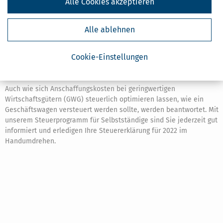
Alle Cookies akzeptieren
Mit einer Lizenz unserer SteuerSparErklärung 2023 für
Selbstständige können Sie nicht nur Ihre
Alle ablehnen
Einkommensteuererklärung für das Jahr 2022 erstellen, sondern
erhalten auch Zugang zu unserer Online-Steuerdatenbank. Dort
finden Sie relevantes Steuerfachwissen zu Fristen und optimale
Cookie-Einstellungen
Gestaltung von Betriebsausgaben und Abschreibungen in der
Steuererklärung.
Auch wie sich Anschaffungskosten bei geringwertigen
Wirtschaftsgütern (GWG) steuerlich optimieren lassen, wie ein
Geschäftswagen versteuert werden sollte, werden beantwortet. Mit
unserem Steuerprogramm für Selbstständige sind Sie jederzeit gut
informiert und erledigen Ihre Steuererklärung für 2022 im
Handumdrehen.