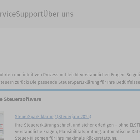
rvice
Support
Über uns
führten und intuitiven Prozess mit leicht verständlichen Fragen. So ge
 Steuern zurück! Die passende SteuerSparErklärung für Ihre Bedürfniss
le Steuersoftware
SteuerSparErklärung (Steuerjahr 2025)
Ihre Steuererklärung schnell und sicher erledigen – ohne ELSTER
verständliche Fragen, Plausibilitätsprüfung, automatische Da
Steuer‑KI sorgen für Ihre maximale Rückerstattung.