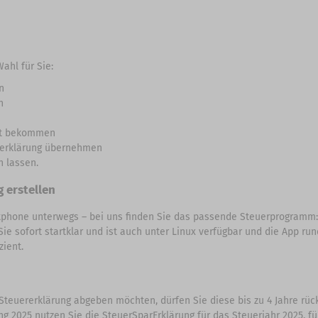
ahl für Sie:
n
n
nkt bekommen
ererklärung übernehmen
n lassen.
 erstellen
tphone unterwegs – bei uns finden Sie das passende Steuerprogramm:
ie sofort startklar und ist auch unter Linux verfügbar und die App r
zient.
 Steuererklärung abgeben möchten, dürfen Sie diese bis zu 4 Jahre rü
rung 2025 nutzen Sie die SteuerSparErklärung für das Steuerjahr 2025, 