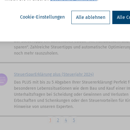
Cookie-Einstellungen
Alle ablehnen
Alle C
SteuerSparErklärung flex (Steuerjahr 2024)
Noch mehr Flexibilität, um schnell und einfach Ihre Steuererkl
günstigerer Nachkauf weiterer Abgaben, kein ELSTER-Zertifikat
auf Steuertipps ein kostenloses eBook "Mit Handwerkern und 
sparen". Zahlreiche Steuertipps und automatische Optimierun
noch mehr rauszuholen.
SteuerSparErklärung plus (Steuerjahr 2024)
Das PLUS mit bis zu 5 Abgaben Ihrer Steuererklärung! Perfekt f
besonderen Lebenssituationen wie dem Bau und Kauf einer Im
Unterhaltsfragen bei Scheidung oder Gewinnen und Verlusten 
Erbschaften und Schenkungen oder den Steuervorteilen für Kin
Hinweise von unseren Experten.
1
2
4
5