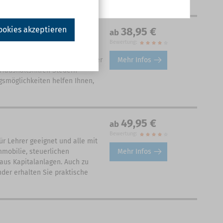
ookies akzeptieren
38,95 €
ab
Bewertung:
ärung 2024 zu erledigen:
Mehr Infos
 notwendig und exklusiv nur hier
Haushaltshilfen Steuern
gsmöglichkeiten helfen Ihnen,
49,95 €
ab
Bewertung:
ür Lehrer geeignet und alle mit
Mehr Infos
mobilie, steuerlichen
aus Kapitalanlagen. Auch zu
der erhalten Sie praktische