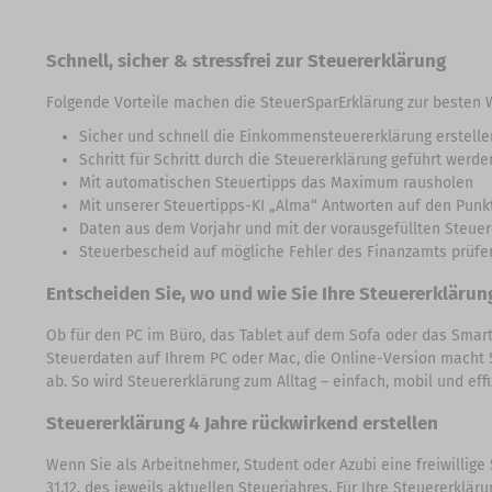
Schnell, sicher & stressfrei zur Steuererklärung
Folgende Vorteile machen die SteuerSparErklärung zur besten W
Sicher und schnell die Einkommensteuererklärung erstelle
Schritt für Schritt durch die Steuererklärung geführt werde
Mit automatischen Steuertipps das Maximum rausholen
Mit unserer Steuertipps-KI „Alma“ Antworten auf den Pu
Daten aus dem Vorjahr und mit der vorausgefüllten Steu
Steuerbescheid auf mögliche Fehler des Finanzamts prüfe
Entscheiden Sie, wo und wie Sie Ihre Steuererklärung
Ob für den PC im Büro, das Tablet auf dem Sofa oder das Smar
Steuerdaten auf Ihrem PC oder Mac, die Online-Version macht S
ab. So wird Steuererklärung zum Alltag – einfach, mobil und effi
Steuererklärung 4 Jahre rückwirkend erstellen
Wenn Sie als Arbeitnehmer, Student oder Azubi eine freiwillige
31.12. des jeweils aktuellen Steuerjahres. Für Ihre Steuererklä