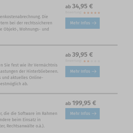
34,95 €
ab
Bewertung:
ebenkostenabrechnung. Die
Mehr Infos
tern bei der rechtssicheren
le Objekt-, Wohnungs- und
39,95 €
ab
Bewertung:
n Sie fest wie ihr Vermächtnis
Mehr Infos
lastungen der Hinterbliebenen.
 und aktuelles Online-
bestmöglich ab.
199,95 €
ab
Mehr Infos
er, die die Software im Rahmen
ondere beim Einsatz in
r, Rechtsanwälte o.ä.).