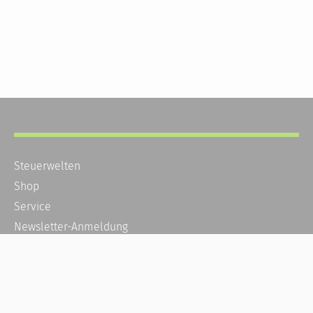
Steuerwelten
Shop
Service
Newsletter-Anmeldung
Alle News
Steuererklärung Online
Referenz