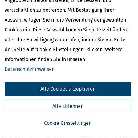
ab
Angebote zu personalisieren, zu verbessern und
Bewertung:
wirtschaftlich zu betreiben. Mit Bestätigung Ihrer
Mehr Infos
Auswahl willigen Sie in die Verwendung der gewählten
Cookies ein. Diese Auswahl können Sie jederzeit ändern
oder Ihre Einwilligung widerrufen, indem Sie am Ende
Schnell, sicher & stressfrei zur Steuererklärung
der Seite auf "Cookie Einstellungen" klicken. Weitere
Folgende Vorteile machen die SteuerSparErklärung zur besten Wahl
Informationen finden Sie in unseren
für Sie:
Datenschutzhinweisen
.
Sicher und schnell die Einkommensteuererklärung erstellen
Schritt für Schritt durch die Steuererklärung geführt werden
Mit automatischen Steuertipps das Maximum rausholen
Alle Cookies akzeptieren
Mit unserer Steuertipps-KI „Alma“ Antworten auf den Punkt
bekommen
Daten aus dem Vorjahr und mit der vorausgefüllten
Alle ablehnen
Steuererklärung übernehmen
Steuerbescheid auf mögliche Fehler des Finanzamts prüfen
Cookie-Einstellungen
lassen.
Entscheiden Sie, wo und wie Sie Ihre Steuererklärung