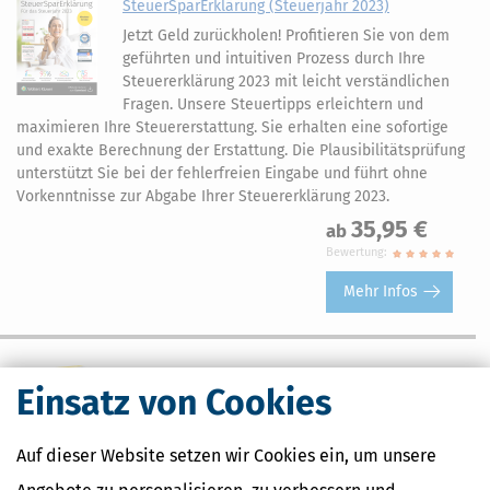
SteuerSparErklärung (Steuerjahr 2023)
Jetzt Geld zurückholen! Profitieren Sie von dem
geführten und intuitiven Prozess durch Ihre
Steuererklärung 2023 mit leicht verständlichen
Fragen. Unsere Steuertipps erleichtern und
maximieren Ihre Steuererstattung. Sie erhalten eine sofortige
und exakte Berechnung der Erstattung. Die Plausibilitätsprüfung
unterstützt Sie bei der fehlerfreien Eingabe und führt ohne
Vorkenntnisse zur Abgabe Ihrer Steuererklärung 2023.
35,95 €
ab
Bewertung:
Mehr Infos
SteuerSparErklärung 2022
Einsatz von Cookies
Erstellen Sie schnell, leicht verständlich und mit
maximaler Steuererstattung Ihre
Auf dieser Website setzen wir Cookies ein, um unsere
Steuererklärung 2022.
35,95 €