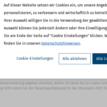
ahl für Sie:
Auf dieser Website setzen wir Cookies ein, um unsere Angeb
n
personalisieren, zu verbessern und wirtschaftlich zu betrei
n
Ihrer Auswahl willigen Sie in die Verwendung der gewählten
nkt bekommen
Auswahl können Sie jederzeit ändern oder Ihre Einwilligun
rd in unserem Shop nicht mehr verkauft, wir haben Sie daher direkt 
ererklärung übernehmen
Sie am Ende der Seite auf "Cookie Einstellungen" klicken. 
n lassen.
finden Sie in unseren
Datenschutzhinweisen
.
 erstellen
tphone unterwegs – bei uns finden Sie das passende Steuerprogramm:
Cookie-Einstellungen
Alle ablehnen
Alle C
ie sofort startklar und ist auch unter Linux verfügbar und die App r
zient.
 Steuererklärung abgeben möchten, dürfen Sie diese bis zu 4 Jahre rü
rung 2025 nutzen Sie die SteuerSparErklärung für das Steuerjahr 2025, 