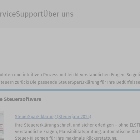
rvice
Support
Über uns
führten und intuitiven Prozess mit leicht verständlichen Fragen. So ge
 Steuern zurück! Die passende SteuerSparErklärung für Ihre Bedürfniss
le Steuersoftware
SteuerSparErklärung (Steuerjahr 2025)
Ihre Steuererklärung schnell und sicher erledigen – ohne ELSTER
verständliche Fragen, Plausibilitätsprüfung, automatische Da
Steuer‑KI sorgen für Ihre maximale Rückerstattung.