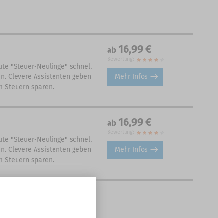
16,99 €
ab
Bewertung:
ute "Steuer-Neulinge" schnell
Mehr Infos
en. Clevere Assistenten geben
m Steuern sparen.
16,99 €
ab
Bewertung:
ute "Steuer-Neulinge" schnell
Mehr Infos
en. Clevere Assistenten geben
m Steuern sparen.