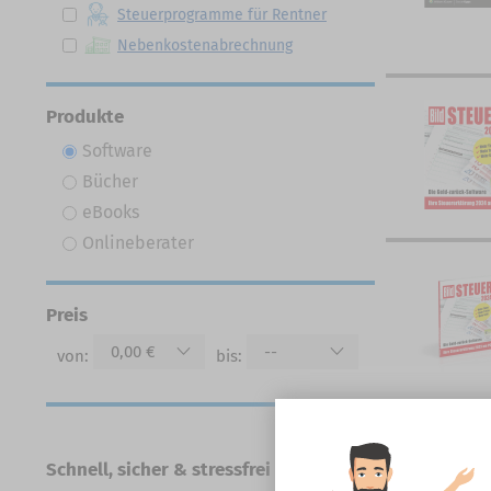
Steuerprogramme für Rentner
Nebenkostenabrechnung
Produkte
Software
Bücher
eBooks
Onlineberater
Preis
0,00 €
--
von:
bis:
Schnell, sicher & stressfrei zur Steuererklärung