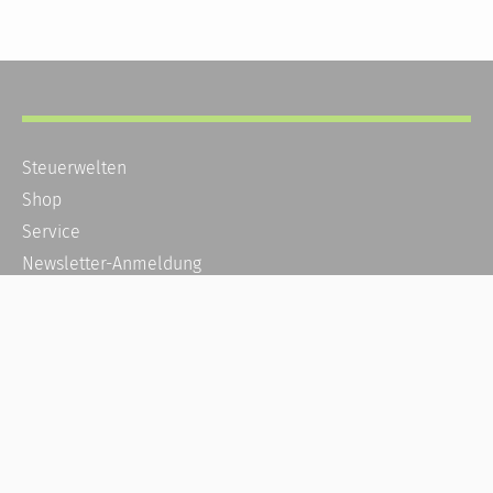
Steuerwelten
Shop
Service
Newsletter-Anmeldung
Alle News
Steuererklärung Online
Referenz
Über uns
Kontakt
Karriere