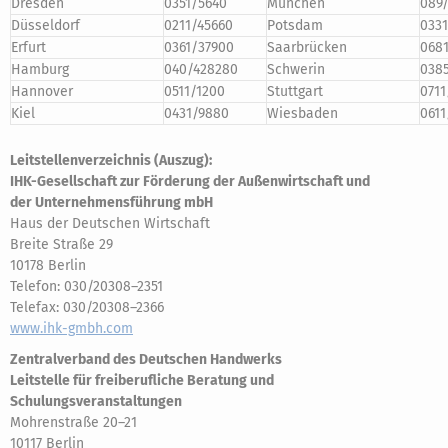
Dresden
0351/5640
München
089/
Düsseldorf
0211/45660
Potsdam
033
Erfurt
0361/37900
Saarbrücken
068
Hamburg
040/428280
Schwerin
038
Hannover
0511/1200
Stuttgart
0711
Kiel
0431/9880
Wiesbaden
0611
Leitstellenverzeichnis (Auszug):
IHK-Gesellschaft zur Förderung der Außenwirtschaft und
der Unternehmensführung mbH
Haus der Deutschen Wirtschaft
Breite Straße 29
10178 Berlin
Telefon: 030/20308–2351
Telefax: 030/20308–2366
www.ihk-gmbh.com
Zentralverband des Deutschen Handwerks
Leitstelle für freiberufliche Beratung und
Schulungsveranstaltungen
Mohrenstraße 20–21
10117 Berlin