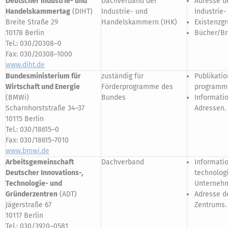
Deutscher Industrie- und
Dachverband der
Adresse de
Handelskammertag
(DIHT)
Industrie- und
Industrie
Breite Straße 29
Handelskammern (IHK)
Existenzg
10178 Berlin
Bücher/Br
Tel.: 030/20308–0
Fax: 030/20308–1000
www.diht.de
Bundesministerium für
zuständig für
Publikatio
Wirtschaft und Energie
Förderprogramme des
programm
(BMWi)
Bundes
Informati
Scharnhorststraße 34–37
Adressen.
10115 Berlin
Tel.: 030/18615–0
Fax: 030/18615–7010
www.bmwi.de
Arbeitsgemeinschaft
Dachverband
Informati
Deutscher Innovations-,
technologi
Technologie- und
Unterneh
Gründerzentren
(ADT)
Adresse de
Jägerstraße 67
Zentrums.
10117 Berlin
Tel.: 030/3920–0581