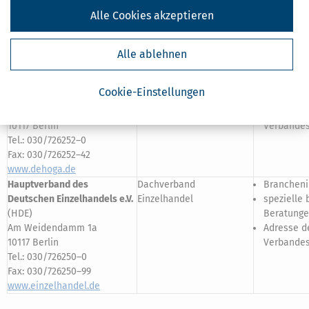
53113 Bonn
Alle Cookies akzeptieren
Tel.: 0228/9161–0
Fax: 0228/9161–26
www.bdu.de
Alle ablehnen
Deutscher Hotel- und
Dachverband
Brancheni
Gaststättenverband e.V.
Gastronomie
Gastronom
Cookie-Einstellungen
(DEHOGA)
spezielle 
Am Weidendamm 1a
Adresse de
10117 Berlin
Verbandes
Tel.: 030/726252–0
Fax: 030/726252–42
www.dehoga.de
Hauptverband des
Dachverband
Brancheni
Deutschen Einzelhandels e.V.
Einzelhandel
spezielle 
(HDE)
Beratunge
Am Weidendamm 1a
Adresse de
10117 Berlin
Verbandes
Tel.: 030/726250–0
Fax: 030/726250–99
www.einzelhandel.de