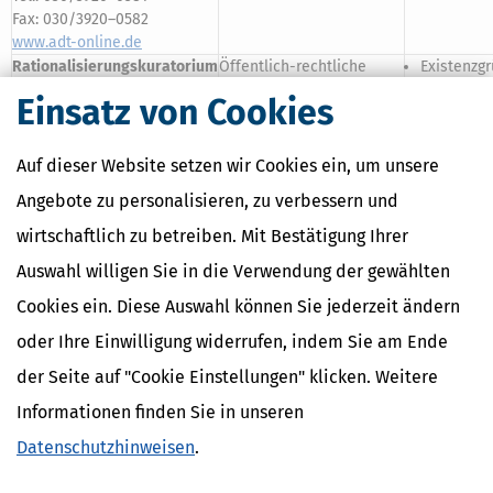
Fax: 030/3920–0582
www.adt-online.de
Rationalisierungskuratorium
Öffentlich-rechtliche
Existenzg
der deutschen Wirtschaft e.V.
Gemeinschaftseinrichtung
Vermittlun
Einsatz von Cookies
(RKW)
von Banken, IHK, HWK,
Beratunge
Düsseldorfer Straße 40A
Bund und Ländern
allg. Info
65760 Eschborn
Unternehm
Auf dieser Website setzen wir Cookies ein, um unsere
Tel.: 06196/495–0
Angebote zu personalisieren, zu verbessern und
Fax: 06196/495–4101
www.rkw.de
wirtschaftlich zu betreiben. Mit Bestätigung Ihrer
Kreditanstalt für
Öffentlich-rechtliche
Informati
Auswahl willigen Sie in die Verwendung der gewählten
Wiederaufbau
(KfW)
Gründerbank des Bundes
Existenzg
Palmengartenstraße 5–9
Finanzier
Cookies ein. Diese Auswahl können Sie jederzeit ändern
60325 Frankfurt
Kreditverg
oder Ihre Einwilligung widerrufen, indem Sie am Ende
Tel.: 069/7431–0
Fax: 069/7431–2944
der Seite auf "Cookie Einstellungen" klicken. Weitere
www.kfw.de
Informationen finden Sie in unseren
Bundesverband deutscher
Dachverband
Unternehm
Unternehmensberater e.V.
Info zu G
Datenschutzhinweisen
.
(BDU)
Zitelmannstraße 22