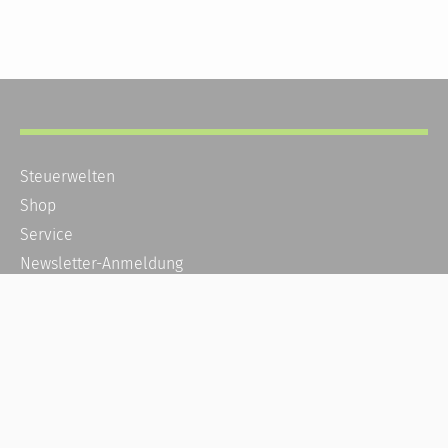
Steuerwelten
Shop
Service
Newsletter-Anmeldung
Alle News
Steuererklärung Online
Referenz
Über uns
Kontakt