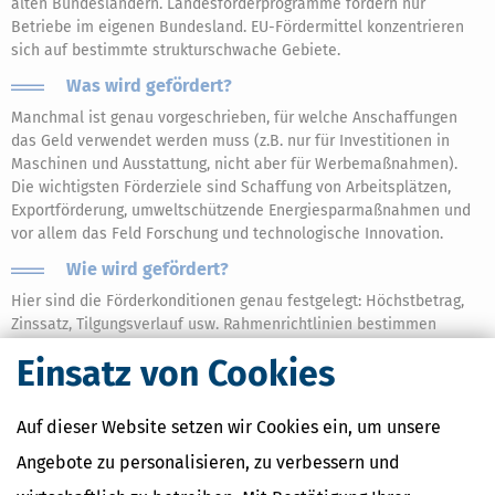
alten Bundesländern. Landesförderprogramme fördern nur
Betriebe im eigenen Bundesland. EU-Fördermittel konzentrieren
sich auf bestimmte strukturschwache Gebiete.
Was wird gefördert?
Manchmal ist genau vorgeschrieben, für welche Anschaffungen
das Geld verwendet werden muss (z.B. nur für Investitionen in
Maschinen und Ausstattung, nicht aber für Werbemaßnahmen).
Die wichtigsten Förderziele sind Schaffung von Arbeitsplätzen,
Exportförderung, umweltschützende Energiesparmaßnahmen und
vor allem das Feld Forschung und technologische Innovation.
Wie wird gefördert?
Hier sind die Förderkonditionen genau festgelegt: Höchstbetrag,
Zinssatz, Tilgungsverlauf usw. Rahmenrichtlinien bestimmen
darüber hinaus, welche Fördermittel sich gegenseitig ausschließen
Einsatz von Cookies
oder nur in einem bestimmten quotalen Verhältnis zueinander
oder zur gesamten Investitionssumme gewährt werden dürfen.
Auf dieser Website setzen wir Cookies ein, um unsere
Es ist nicht gerade leicht, in diesem Dschungel von über
Angebote zu personalisieren, zu verbessern und
500 verschiedenen Fördermitteln noch den Überblick zu