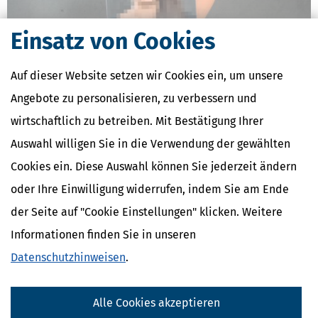
Einsatz von Cookies
Auf dieser Website setzen wir Cookies ein, um unsere
Datenschutz: Schadensersatz, wenn Missbrauch von Daten
Angebote zu personalisieren, zu verbessern und
befürchtet wird
wirtschaftlich zu betreiben. Mit Bestätigung Ihrer
[
05.01.2024, 06:48 Uhr
]
Die Befürchtung eines Missbrauchs der
eigenen Daten kann alleine schon einen Anspruch auf
Auswahl willigen Sie in die Verwendung der gewählten
Schadensersatz auslösen. Es existiert hier keine Bagatellgrenze.
Cookies ein. Diese Auswahl können Sie jederzeit ändern
Allerdings muss aus dem Verstoß auch ein nachgewiesener
Schaden resultieren.
oder Ihre Einwilligung widerrufen, indem Sie am Ende
mehr
der Seite auf "Cookie Einstellungen" klicken. Weitere
Informationen finden Sie in unseren
Datenschutzhinweisen
.
Alle Cookies akzeptieren