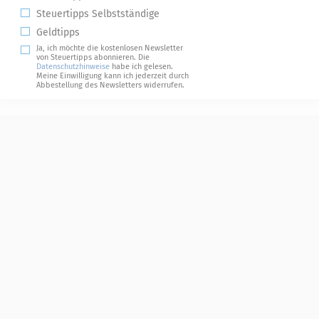
Steuertipps Selbstständige
Geldtipps
Ja, ich möchte die kostenlosen Newsletter
von Steuertipps abonnieren. Die
Datenschutzhinweise
habe ich gelesen.
Meine Einwilligung kann ich jederzeit durch
Abbestellung des Newsletters widerrufen.
Steuerwelten
Shop
Service
Newsletter-Anmeldung
Alle News
Steuererklärung Online