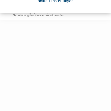
Cookie-Einstellungen
Ja, ich möchte die kostenlosen Newsletter
von Steuertipps abonnieren. Die
Datenschutzhinweise
habe ich gelesen.
Meine Einwilligung kann ich jederzeit durch
Abbestellung des Newsletters widerrufen.