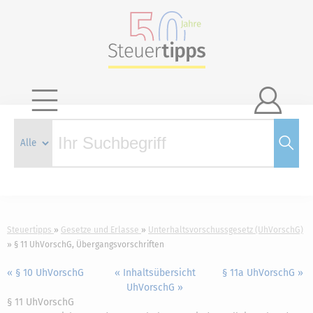

Steuertipps
Gesetze und Erlasse
Unterhaltsvorschussgesetz (UhVorschG)
§ 11 UhVorschG, Übergangsvorschriften
« § 10 UhVorschG
« Inhaltsübersicht
§ 11a UhVorschG »
UhVorschG »
§ 11 UhVorschG