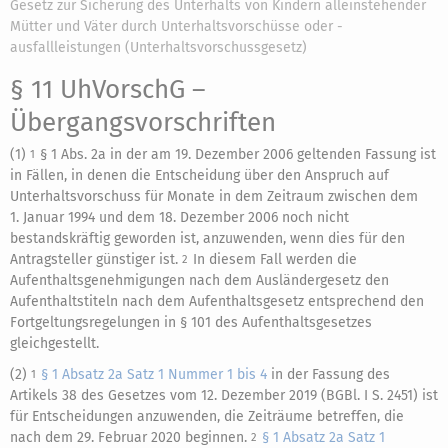
Gesetz zur Sicherung des Unterhalts von Kindern alleinstehender
Mütter und Väter durch Unterhaltsvorschüsse oder -
ausfallleistungen (Unterhaltsvorschussgesetz)
§ 11 UhVorschG
–
Übergangsvorschriften
(1)
§ 1 Abs. 2a in der am 19. Dezember 2006 geltenden Fassung
ist
1
in Fällen, in denen die Entscheidung über den Anspruch auf
Unterhaltsvorschuss für Monate in dem Zeitraum zwischen dem
1. Januar 1994 und dem 18. Dezember 2006 noch nicht
bestandskräftig geworden ist, anzuwenden, wenn dies für den
Antragsteller günstiger ist.
In diesem Fall werden die
2
Aufenthaltsgenehmigungen nach dem
Ausländergesetz
den
Aufenthaltstiteln nach dem Aufenthaltsgesetz entsprechend den
Fortgeltungsregelungen in § 101 des Aufenthaltsgesetzes
gleichgestellt.
(2)
§ 1 Absatz 2a Satz 1 Nummer 1 bis 4
in der Fassung des
1
Artikels 38 des Gesetzes vom 12. Dezember 2019 (BGBl. I S. 2451) ist
für Entscheidungen anzuwenden, die Zeiträume betreffen, die
nach dem 29. Februar 2020 beginnen.
§ 1 Absatz 2a Satz 1
2